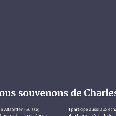
ous souvenons de Charle
à Altstetten (Suisse),
Il participe aussi aux éch
bée par la ville de Zurich.
et le Japon, à Goa (Indes