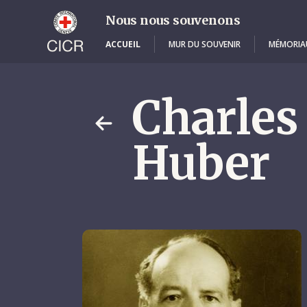
Skip
to
Nous nous souvenons
main
content
ACCUEIL
MUR DU SOUVENIR
MÉMORIA
Charles
Huber