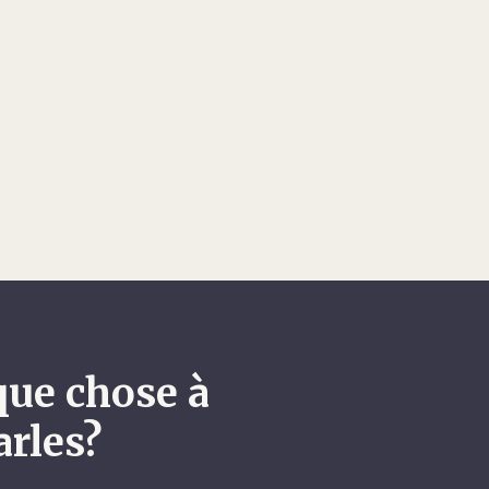
que chose à
arles?