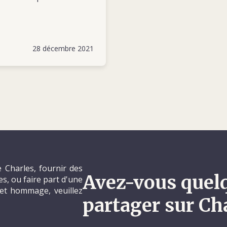
28 décembre 2021
 Charles, fournir des
Avez-vous quel
, ou faire part d'une
et hommage, veuillez
partager sur Ch