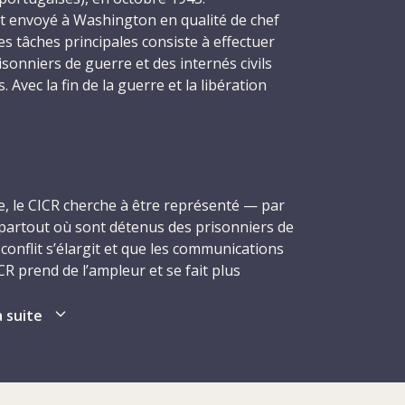
t envoyé à Washington en qualité de chef
es tâches principales consiste à effectuer
isonniers de guerre et des internés civils
 Avec la fin de la guerre et la libération
vils et militaires, les connaissances et
sans parler de sa maîtrise des langues — il
, italien, anglais et grec — sont très
dernière affectation, en tant que chef de
emagne), commence en juin 1946. Le soir du
, le CICR cherche à être représenté — par
qu’il regagne Vlotho, sa voiture entre en
artout où sont détenus des prisonniers de
 il est tué sur le coup. Le deuxième
 conflit s’élargit et que les communications
t MacGillivray, une médecin anglaise,
ICR prend de l’ampleur et se fait plus
es blessures ; quant au chauffeur du
ur pied un nombre croissant de délégations
t blessé mais s’en sortira vivant. Charles
uvements des lignes de front et des zones
a suite
e sur pied de plusieurs délégations dans un
relâche pour soulager les souffrances
CR parvient dans un premier temps à
ers et les internés avec lesquels il a été en
ne seule délégation, mais la situation
s du monde pendant la Seconde Guerre
alors que le conflit touche à sa fin change