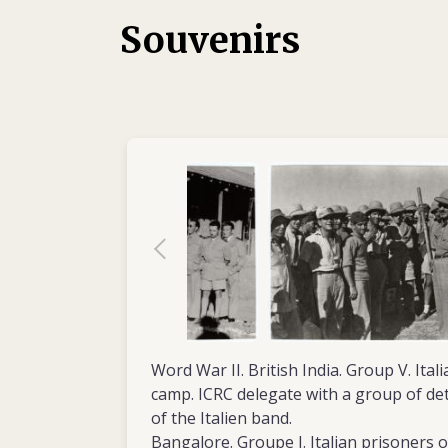
des secours aux victimes de la guerre, et de
Souvenirs
entre diverses parties.
Word War II. British India. Group V. Ital
camp. ICRC delegate with a group of det
of the Italien band.
Bangalore. Groupe I. Italian prisoners of war camp. M. Huber