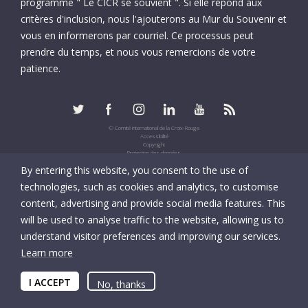
programme " Le CICR se souvient ". Si elle répond aux
critères d'inclusion, nous l'ajouterons au Mur du Souvenir et
vous en informerons par courriel. Ce processus peut
prendre du temps, et nous vous remercions de votre
patience.
© Comité international de la Croix-Rouge
Accessibilité
Copyright
Protection des données
Informations fiscales
By entering this website, you consent to the use of
UID: CHE-105.924.024
technologies, such as cookies and analytics, to customise
content, advertising and provide social media features. This
will be used to analyse traffic to the website, allowing us to
understand visitor preferences and improving our services.
Learn more
I ACCEPT
No, thanks