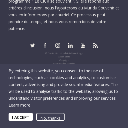
programme " Le CICR se souvient ". Si elle répond aux
critères d'inclusion, nous l'ajouterons au Mur du Souvenir et
vous en informerons par courriel. Ce processus peut
prendre du temps, et nous vous remercions de votre
patience.
© Comité international de la Croix-Rouge
Accessibilité
Copyright
Protection des données
Informations fiscales
By entering this website, you consent to the use of
UID: CHE-105.924.024
technologies, such as cookies and analytics, to customise
content, advertising and provide social media features. This
will be used to analyse traffic to the website, allowing us to
understand visitor preferences and improving our services.
Learn more
I ACCEPT
No, thanks