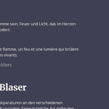
lamme sein, Feuer und Licht, das im Herzen
odert.
e flamme, un feu et une lumière qui brûlent
s vivants.
Allers
Blaser
Reparaturen an den verschiedenen
 vornahm. Seine fröhliche Art gefiel den