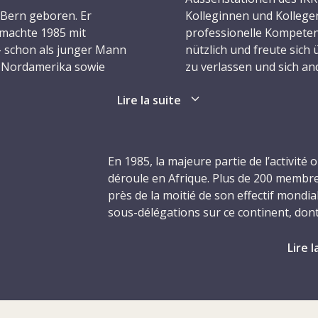
 Bern geboren. Er
Kolleginnen und Kollegen
d machte 1985 mit
professionelle Kompeten
– schon als junger Mann
nützlich und freute sich 
d Nordamerika sowie
zu verlassen und sich an
Mit seinem Vater teilte er
Lire la suite
ellenfunk: Beide
Nach Huambo wurde Marc
 sich anschliessend
Lobito zugeteilt. Lobito 
as Morsen erlernt hatte,
Hilfsgüter, die das IKRK
ium
sechs Monate lang
unzuverlässigen Bahnver
En 1985, la majeure partie de l’activité
ee. Die Kameradschaft
per Flugzeug an die zahl
déroule en Afrique. Plus de 200 membre
in anderer junger
weitertransportiert. Der
près de la moitié de son effectif mondia
-how in den Dienst des
wesentliche Rolle. Marc g
sous-délégations sur ce continent, do
Beginn der Rekrutenschule
seinen Vorgesetzten, da
est déchiré par une guerre civile depui
 bewarb er sich im
würde. Doch dann wurde
Portugal, en novembre 1975. Le confli
Lire l
nach seinem einundzwanz
libération de l’Angola (MPLA), d’obédie
bei einem versuchten Ra
communiste Union nationale pour l’indé
r einen viermonatigen
à l’origine, étaient tous deux des mouv
m der vier Funker des
Im Einklang mit dem hum
évolué en une situation complexe : le MP