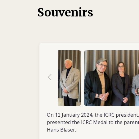
IKRK vor Ort und dem jüngsten unter den 7
Souvenirs
Mitarbeitenden der Organisation im Land.
drei Kollegen hatte er die Aufgabe, den Fu
sechs Standorten des IKRK in Angola zu ge
arbeitete zunächst in Luanda, wo er das Mo
erlernen musste, damit er die vielen in die
Telegramme rasch übersetzen konnte. Ansc
ihn nach Huambo, wo er die Funkausrüstung
On 12 January 2024, the ICRC president,
presented the ICRC Medal to the parents
Hans Blaser.