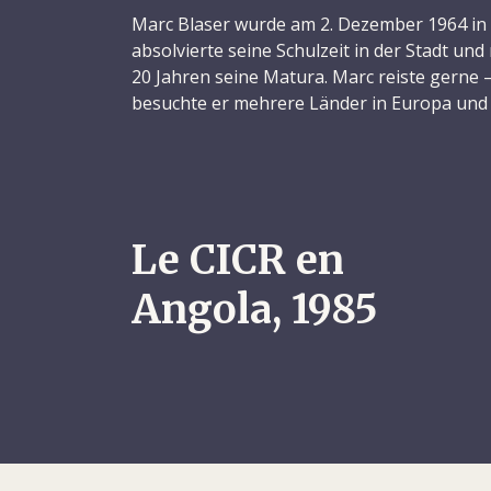
Marc Blaser wurde am 2. Dezember 1964 in
absolvierte seine Schulzeit in der Stadt un
20 Jahren seine Matura. Marc reiste gerne 
besuchte er mehrere Länder in Europa un
Kenia –, trieb Sport und spielte Klarinette. 
ausserdem eine Leidenschaft für den Kurzw
erwarben 1982 eine Funklizenz und kauften
sogleich ein eigenes Sendegerät. Da Marc d
betätigte er sich noch während der
Gymnas
Le CICR en
als Morse-Instruktor für die Schweizer Arm
unter den Amateurfunkern gefiel ihm und e
Angola, 1985
Funkbegeisterter ermutigte ihn, sein Know
IKRK zu stellen. Marc wusste, dass er vor 
vier Monate freie Zeit haben würde, und so
Februar 1985 bei der Organisation.
Das IKRK entsandte ihn ab Oktober 1985 fü
Einsatz nach Angola. So wurde Marc zu eine