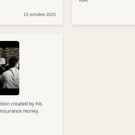
Lobito et Namibe – jusqu’à diverses des
petits avions les font parvenir à des vil
23 octobre 2025
transport aérien doit pouvoir s’appuye
qui elles-mêmes reposent sur des spécia
ion created by his
e insurance money.