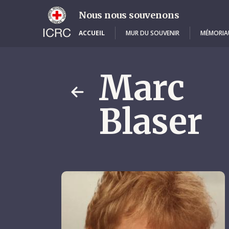
Skip
to
Nous nous souvenons
main
content
ACCUEIL
MUR DU SOUVENIR
MÉMORIA
Marc
Blaser