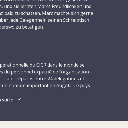
, und sie lernten Marcs Freundlichkeit und
z bald zu schätzen. Marc machte sich gerne
über jede Gelegenheit, seinen Schreibtisch
derswo zu betätigen.
 der Unterdelegation in der Hafenstadt
war der wichtigste Ankunftsort für die
 nach Angola schickte. Aufgrund der
bindungen wurde ein Grossteil der Güter
 opérationnelle du CICR dans le monde se
reichen Zielorte im Land
s du personnel expatrié de l’organisation –
 Funkverkehr spielte hierbei eine
l – sont répartis entre 24 délégations et
efiel seine Arbeit sehr und er schrieb an
nt un nombre important en Angola. Ce pays
ss er gerne einen weiteren Einsatz machen
s qu’il a obtenu son indépendance du
 er am 16. Dezember 1985, zwei Wochen
t oppose le Mouvement populaire de
a suite
igsten Geburtstag, in der Nähe von Lobito
nce communiste, et l’organisation anti-
ubüberfall erschossen.
pendance totale de l’Angola (UNITA) – qui,
ements anticoloniaux. Les hostilités ont
anitären Ideal, von dem sich Marc hatte
LA, qui est allié à l’Organisation du peuple