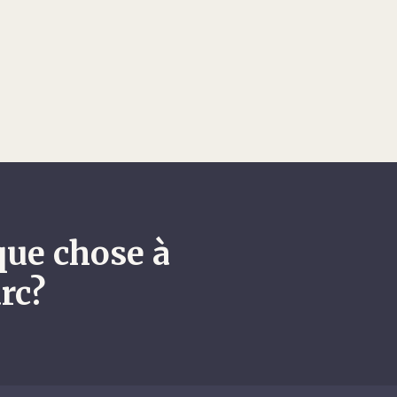
que chose à
rc?