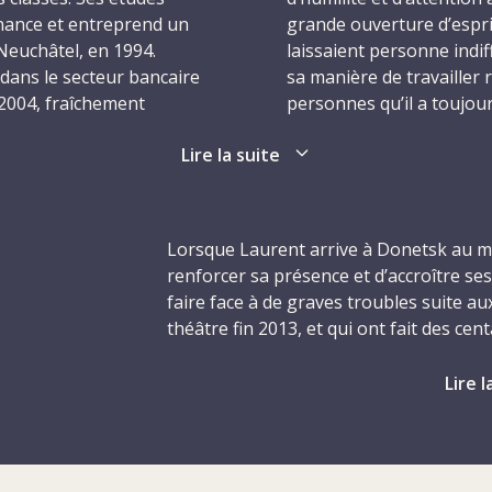
finance et entreprend un
grande ouverture d’espri
Neuchâtel, en 1994.
laissaient personne indif
 dans le secteur bancaire
sa manière de travailler 
 2004, fraîchement
personnes qu’il a toujour
r l'économie et
avec ses collaborateurs o
Lire la suite
 Genève.
d’autres départements. De
valeurs et aux principes
ueusement « Lolo » ou
objectifs institutionnels 
rand cœur et son
Lorsque Laurent arrive à Donetsk au moi
âtel, pendant son temps
En septembre 2013, Laure
renforcer sa présence et d’accroître se
névole pour différentes
quatre coins du monde, il
faire face à de graves troubles suite au
 qu’en août 2008,
de passer du temps avec 
théâtre fin 2013, et qui ont fait des cen
ssionnelles avec sa fibre
Quelques mois plus tard, 
quelques mois auparavant, en mars 201
R en tant
s’embrase, le CICR reprend
l’Ukraine, l’est et le sud du pays s’éta
Lire l
d’un responsable administ
entre forces gouvernementales ukrain
est l’homme de la situati
 Sa première mission le
en août 2014, il part po
À partir de début 2014, le CICR s’attach
stan. Il s’y sent
la région du Donbass. Ma
d’urgence menées par la Croix-Rouge u