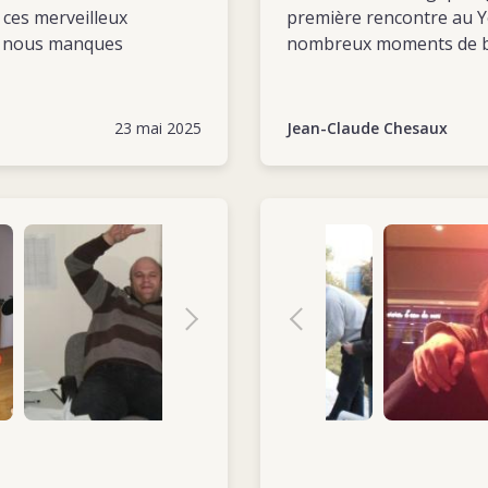
s ces merveilleux
première rencontre au 
tu nous manques
nombreux moments de b
soirées ensemble. Son 
marqués. En souvenir de 
lors de notre voyage à S
23 mai 2025
Jean-Claude Chesaux
la sous-délégation. De l
nos cœurs.
Show more