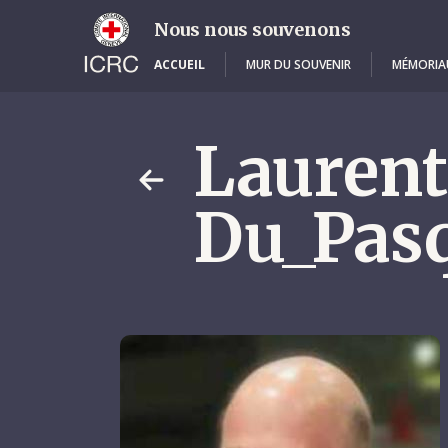
Skip
to
Nous nous souvenons
main
content
ACCUEIL
MUR DU SOUVENIR
MÉMORIA
Laurent
Du_Pas