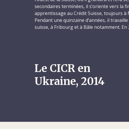
secondaires terminées, il s’oriente vers la 
apprentissage au Crédit Suisse, toujours à 
Pendant une quinzaine d’années, il travaille
suisse, à Fribourg et à Bâle notamment. En
diplômé de l'École supérieure de cadres pou
l'administration de Neuchâtel, il s’installe à
Laurent, que ses amis surnommaient affect
encore « DuPaq », se distinguait par son g
Le CICR en
aspiration à aider ses semblables. À Neuch
libre, il avait travaillé comme chauffeur bé
Ukraine, 2014
œuvres d’entraide. C’est donc sans surprise
décidant de concilier ses compétences profe
humanitaire, il se fait embaucher par le CIC
qu’administrateur.
Il apparaît vite qu’il a choisi la bonne voie.
conduit à Muzaffarabad, dans le nord du Paki