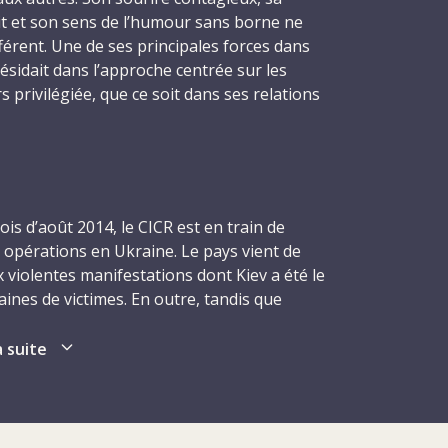
t et son sens de l’humour sans borne ne
férent. Une de ses principales forces dans
résidait dans l’approche centrée sur les
s privilégiée, que ce soit dans ses relations
u les contacts qu’il entretenait avec
 plus, il est toujours resté fidèle aux
 du CICR, ne perdant jamais de vue ses
et opérationnels.
s d’août 2014, le CICR est en train de
nt quitte le CICR. Après cinq missions aux
s opérations en Ukraine. Le pays vient de
 ressent la nécessité de faire une pause et
x violentes manifestations dont Kiev a été le
sa famille et ses amis à Neuchâtel.
taines de victimes. En outre, tandis que
cependant, lorsque l’est de l’Ukraine
4, la Crimée déclarait son indépendance de
 contact avec lui : l’institution a besoin
ient retrouvés en proie à des affrontements
a suite
ratif et financier compétent et avisé, et il
iennes et groupes armés pro-russes.
on. Sans hésiter, Laurent répond présent et,
ur une mission de trois mois à Donetsk, dans
era en priorité à soutenir les interventions
is le 2 octobre, six semaines après son
krainienne dans le cadre des