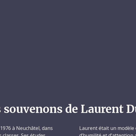
 souvenons de Laurent D
t 1976 à Neuchâtel, dans
Laurent était un modèle d
es classes. Ses études
d’humilité et d’attention