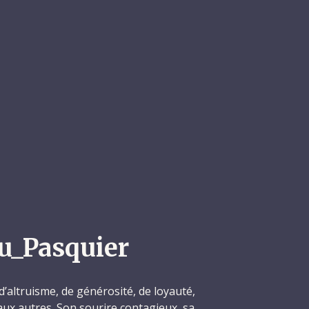
u_Pasquier
’altruisme, de générosité, de loyauté,
 aux autres. Son sourire contagieux, sa