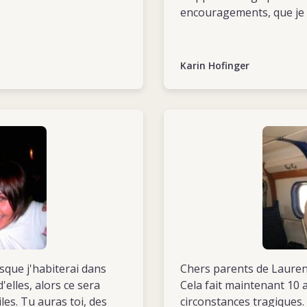
encouragements, que je 
Malheureusement, nous 
une mission ensemble. Mais c'était
Donetsk, nous devions par
Karin Hofinger
Soudand du Sud ! Tu n'e
quand même parties, ave
Show more
A me remémorer tous no
toujours mais elles sont
ainsi que je me souviens
Tu me manques...
Karin
isque j'habiterai dans
Chers parents de Lauren
d'elles, alors ce sera
Cela fait maintenant 10 
les. Tu auras toi, des
circonstances tragiques.