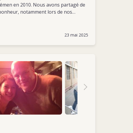
Yémen en 2010. Nous avons partagé de
onheur, notamment lors de nos
départ soudain nous a profondément
lui, je vous envoie cette photo prise
aada, à l’occasion de la réouverture de
23 mai 2025
à-haut, Laurent restera toujours dans