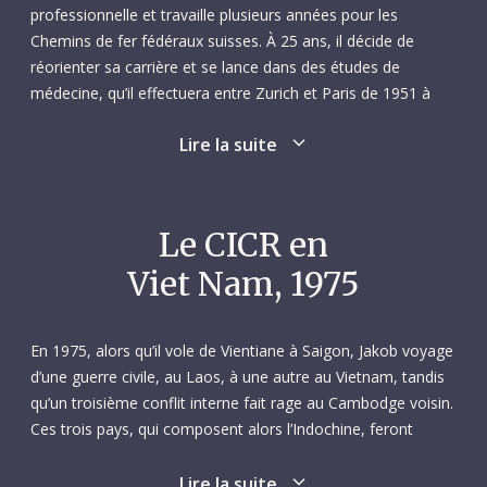
professionnelle et travaille plusieurs années pour les
Chemins de fer fédéraux suisses. À 25 ans, il décide de
réorienter sa carrière et se lance dans des études de
médecine, qu’il effectuera entre Zurich et Paris de 1951 à
1957, avant de se spécialiser en chirurgie.
Lire la suite
Sa spécialisation terminée, Jakob travaille quelques années
dans des hôpitaux suisses. Mais il ressent rapidement l’appel
de l’humanitaire et décide de mettre ses compétences au
Le CICR en
service de pays en développement. Chose dite, chose faite :
Viet Nam, 1975
de 1961 à 1963, il exerce au Congo en tant que médecin de
district pour l’Organisation mondiale de la Santé, puis
comme responsable de l’hôpital de la Croix-Rouge suisse à
En 1975, alors qu’il vole de Vientiane à Saigon, Jakob voyage
Kinshasa. En 1964, il part pour le Rwanda, où il dirige l’hôpital
d’une guerre civile, au Laos, à une autre au Vietnam, tandis
de Rwamagana pour le compte du Service de la coopération
qu’un troisième conflit interne fait rage au Cambodge voisin.
technique, précurseur de l’actuelle Direction du
Ces trois pays, qui composent alors l’Indochine, feront
développement et de la coopération. Il y reste deux ans. Il
l’objet d’une attention particulière de la part du CICR jusqu’au
passe ensuite six mois en Corée comme médecin de la
milieu des années 1970. De fait, la région entière est en
Lire la suite
délégation suisse à la Commission de surveillance des