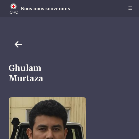
Skip
to
Nous nous souvenons
main
content
Ghulam
Murtaza