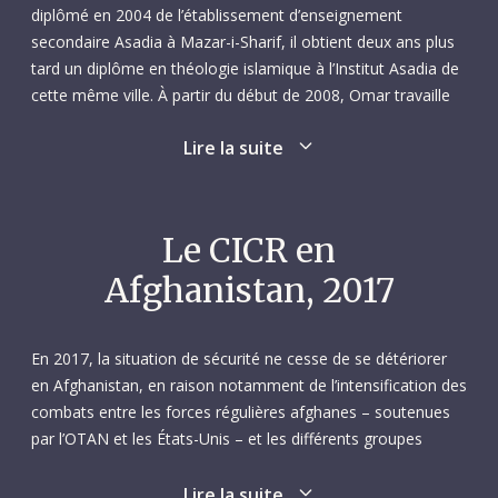
diplômé en 2004 de l’établissement d’enseignement
secondaire Asadia à Mazar-i-Sharif, il obtient deux ans plus
tard un diplôme en théologie islamique à l’Institut Asadia de
cette même ville. À partir du début de 2008, Omar travaille
pendant près de deux ans comme présentateur et
Lire la suite
producteur d‘émissions sur la charia pour l’organisme de
radio-télévision Lazha à Mazar-i-Sharif, avant de reprendre
des études. De 2009 à 2014, il poursuit un cursus en droit et
sciences politiques à l’université Aria, toujours dans la même
Le CICR en
ville, et obtient sa licence. Pendant cette période, Omar, qui
Afghanistan, 2017
parle le dari, le pachtou, l’arabe et l’anglais, travaille
également comme traducteur et interprète pour la Force
internationale d’assistance à la sécurité ainsi que pour
En 2017, la situation de sécurité ne cesse de se détériorer
l’entreprise militaire privée MPRI.
en Afghanistan, en raison notamment de l’intensification des
combats entre les forces régulières afghanes – soutenues
De mars à décembre 2013, Omar est employé par le Conseil
par l’OTAN et les États-Unis – et les différents groupes
danois pour les réfugiés comme agent de terrain Protection,
armés à l’œuvre sur place. Une détérioration encore
basé dans le bureau de l’organisation à Mazar-i-Sharif. Il a
exacerbée par la nature fragmentée du conflit, due
Lire la suite
pour tâches principales d’évaluer les effets des distributions