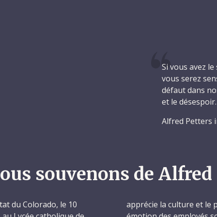
Si vous avez le 
vous serez sen
défaut dans nos
et le désespoir.
Alfred Petters 
ous souvenons de Alfred 
État du Colorado, le 10
apprécie la culture et le 
s au Lycée catholique de
émotion des employés s