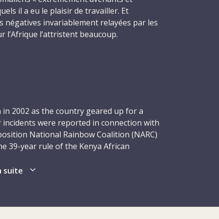
s il a eu le plaisir de travailler. Et
ns négatives invariablement relayées par les
 l’Afrique l’attristent beaucoup.
de sacrifice de soi, de charité, de
n et de sens de l’honneur, l’Africain de la
ais parler aux nouvelles serait bien placé
 reste du monde dit civilisé. Je le sais parce
lement l’expérience », écrit-il encore.
 in 2002 as the country geared up for a
 incidents were reported in connection with
le continent en avril 1995. Durant les deux
position National Rainbow Coalition (NARC)
nda au sein de la délégation du CICR à
e 39-year rule of the Kenya African
s la plupart des 13 prisons que compte le
g to a transfer of power from Daniel arap
ssentiellement à remettre en état les
a suite
ment en eau et les installations sanitaires.
 réparation des stations de traitement des
o play an important diplomatic role in the
es du pays. Comme à son habitude, il se
udan and Somalia. On 28 November, 13
tâche, dans le souci permanent d’améliorer
n a beach resort near Mombasa. Ongoing