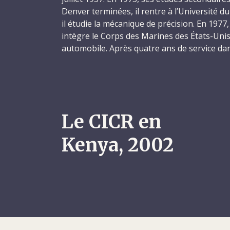
Denver terminées, il rentre à l’Université d
il étudie la mécanique de précision. En 1977,
intègre le Corps des Marines des États-Uni
automobile. Après quatre ans de service dans
un travail au sein d’une compagnie spécialis
compresseurs et de générateurs basée à Au
Colorado.
En août 1983, Alfred s’engage comme volont
Le CICR en
paix, une agence indépendante créée par le
Unis en 1961, et part pour l’Afrique. Ce pre
Kenya, 2002
continent marquera pour lui le début d’une 
humanitaires qui s’étaleront sur les deux déc
tout d’abord envoyé au Libéria, où il travail
durant à construire des puits dans le cadre 
développement rural. En avril 1986, Alfred 
Mining Company en tant que contremaître d
d’enrichissement de minerai de fer installée