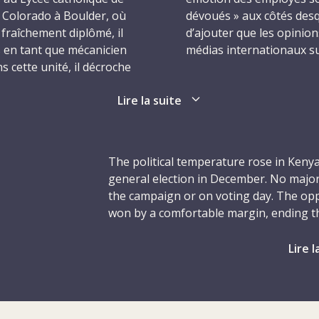
u Colorado à Boulder, où
dévoués » aux côtés desquel
 fraîchement diplômé, il
d’ajouter que les opinio
s en tant que mécanicien
médias internationaux sur
 cette unité, il décroche
ée dans la fabrication de
« Et pourtant, en matière 
Lire la suite
rora, toujours au
gentillesse, de compassio
rue dont on n’entend jam
pour donner des leçons au
aire dans le Corps de la
que j’en ai fait personnel
The political temperature rose in Kenya
 gouvernent des États-
general election in December. No major
mier séjour sur ce
Alfred est de retour sur 
the campaign or on voting day. The op
série de missions
ans qu’il passera au Rwa
won by a comfortable margin, ending th
ennies à venir. Il est
Kigali, il travaillera dan
National Union party (KANU) and leadin
lera deux ans et demi
pays, où il s’attachera e
Moi to NARC's Mwai Kibaki.
Lire l
d’un projet de
systèmes d’approvisionne
est engagé par la Bong
Il participera aussi à la
Throughout the year, Kenya continued t
’une unité
eaux des principales vill
region, hosting peace talks on both S
 au nord de la capitale
donne corps et âme à la 
people were killed in a bomb attack o