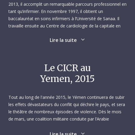
2013, il accomplit un remarquable parcours professionnel en
tant qu’infirmier. En novembre 1997, il obtient un
baccalauréat en soins infirmiers à l’Université de Sanaa. Il
travaille ensuite au Centre de cardiologie de la capitale en
tant qu’infirmier, avant d’être recruté en mars 2000 par
Lire la suite
l’hôpital allemand du Yémen, en tant que directeur des soins
infirmiers. En 2005, il joue un rôle central dans l’élaboration
d’un manuel définissant la politique des services infirmiers
pour l’établissement.
Le CICR au
Yemen, 2015
Abdulkarem demeure en poste à l’Hôpital allemand du
Yémen jusqu’en juillet 2007, date à laquelle il obtient une
bourse Fulbright pour étudier aux États-Unis afin d’y obtenir
Tout au long de l'année 2015, le Yémen continuera de subir
une maîtrise en gestion des soins infirmiers et des soins de
les effets dévastateurs du conflit qui déchire le pays, et sera
santé à la Faculté de soins infirmiers de l’Université d’État de
le théâtre de nombreux épisodes de violence. Dès le mois
Kent. Dans le cadre de ses études, il rédige un article intitulé
de mars, une coalition militaire conduite par l’Arabie
Factors Affecting Nursing in Yemen and Solutions for
saoudite commence à mener des frappes aériennes, dans le
Strengthening the Profession (les soins infirmiers au Yémen :
but déclaré de contrer l’avancée des rebelles houthis
Lire la suite
facteurs déterminants et solutions pour renforcer la