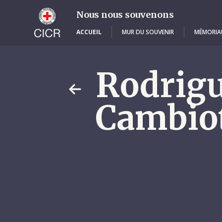
Skip
to
Nous nous souvenons
main
content
ACCUEIL
MUR DU SOUVENIR
MÉMORIA
Rodrig
Cambio