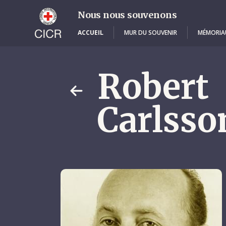
Skip
to
Nous nous souvenons
main
content
ACCUEIL
MUR DU SOUVENIR
MÉMORIA
Robert
Carlsso