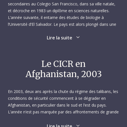
secondaires au Colegio San Francisco, dans sa ville natale,
et décroche en 1983 un diplôme en sciences naturelles.
L’année suivante, il entame des études de biologie à
l’Université d’El Salvador. Le pays est alors plongé dans une
période sombre, marquée par une féroce guerre civile, et
Lire la suite
cette expérience marque profondément Ricardo. Déterminé
à aider son prochain, il devient volontaire pour la Croix-
Rouge d'El Salvador. Son activité humanitaire à l’échelle
locale fait naître en lui le désir d’une carrière internationale
Le CICR en
pour la Croix-Rouge, un rêve qui finira par se réaliser.
Afghanistan, 2003
C’est en 1988 que Ricardo fait sa première expérience de
collaboration avec le CICR. Il intègre la délégation de San
En 2003, deux ans après la chute du régime des talibans, les
Salvador en tant qu’assistant dans le domaine de
conditions de sécurité commencent à se dégrader en
l’assainissement. Deux ans plus tard, il s’installe en Suisse,
Afghanistan, en particulier dans le sud et l’est du pays.
où il travaille en tant qu’aide-infirmier dans des hôpitaux de
L’année n’est pas marquée par des affrontements de grande
Zurich. Il se marie et son épouse donne naissance à une fille
ampleur ; en revanche des attaques meurtrières sont
; il obtiendra par la suite la nationalité suisse. Ricardo
fréquemment lancées contre des institutions publiques ainsi
Lire la suite
regagne San Salvador en 1993 pour travailler comme