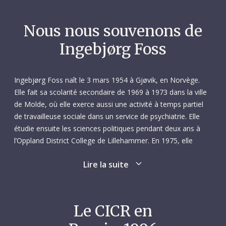
Nous nous souvenons de
Ingebjørg Foss
Ingebjørg Foss naît le 3 mars 1954 à Gjøvik, en Norvège.
Elle fait sa scolarité secondaire de 1969 à 1973 dans la ville
de Molde, où elle exerce aussi une activité à temps partiel
de travailleuse sociale dans un service de psychiatrie. Elle
étudie ensuite les sciences politiques pendant deux ans à
l’Oppland District College de Lillehammer. En 1975, elle
s’installe à Oslo pour suivre les cours de l’École de soins
Lire la suite
infirmiers d’Ullevål, dont elle sort diplômée trois ans plus
tard. Son premier emploi est au service des urgences de
l’hôpital général d’Ullevål. Elle travaille également à temps
partiel en tant qu’infirmière à la prison d’Oslo.
Le CICR en
De 1982 à 1984, Ingebjørg étudie à l’École d’anesthésiologie