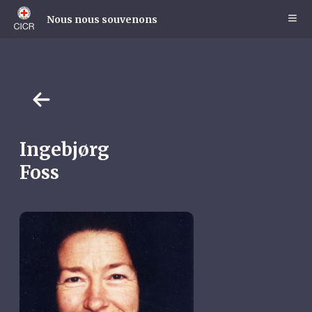
Skip
to
Nous nous souvenons
main
content
Ingebjørg
Foss