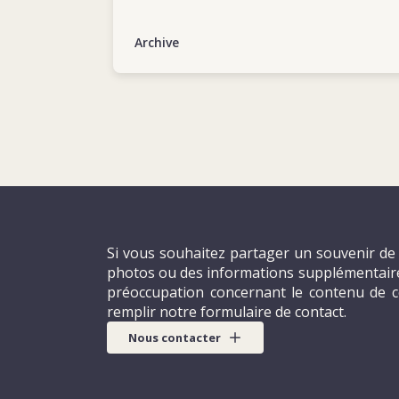
Nations Unies. Ses compétences professionn
attentifs et sa gentillesse – sans parler de l
Archive
aider les autres dans les situations difficile
apprécié et respecté de l’équipe. Avec son
rire chaleureux et ses délicieux gâteaux faits
collègue et camarade que tout le monde rêve
Si vous souhaitez partager un souvenir de 
photos ou des informations supplémentaires
préoccupation concernant le contenu de c
remplir notre formulaire de contact.
Nous contacter