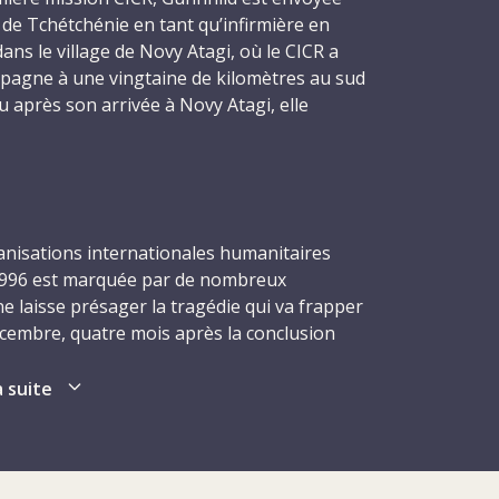
 de Tchétchénie en tant qu’infirmière en
dans le village de Novy Atagi, où le CICR a
mpagne à une vingtaine de kilomètres au sud
eu après son arrivée à Novy Atagi, elle
d-mère pour la deuxième fois.
 17 décembre 1996, six délégués, dont
ans, sont abattus dans leur sommeil par des
 qui font irruption dans la résidence du
anisations internationales humanitaires
l. Comme Gunnhild, quatre des délégués
 1996 est marquée par de nombreux
étachés auprès du CICR par leur Société
ne laisse présager la tragédie qui va frapper
ge : Ingebjørg Foss, 42 ans, elle aussi
 décembre, quatre mois après la conclusion
ouge de Norvège ; Hans Elkerbout, 47 ans,
es Tchétchènes, six délégués qui travaillent
Rouge néerlandaise ; Nancy Malloy, 51 ans,
 dont Gunnhild, sont assassinés de sang-
a suite
de la Croix-Rouge canadienne ; et Sheryl
re de la Croix-Rouge néo-zélandaise. La
ière-cheffe Fernanda Calado, 49 ans, de
combats en Tchétchénie entre les troupes
ravaillait pour le CICR depuis de nombreuses
tchènes, obligeant les civils à fuir par