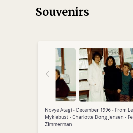
Rouge de Norvège à l’école de soins infirm
Souvenirs
suivante, elle passe six mois comme infirmi
l’hôpital Al-Ittihad de Naplouse, en Cisjord
mission, qui a été organisée par l’interméd
d’aide (NORWAC), fait une profonde impress
devient de plus en plus important pour elle 
des zones de conflit et de catastrophe.
Elle quitte l’hôpital de Volda en août 1993 p
infirmière de bloc opératoire à l’hôpital centr
plus au sud. Là, elle adhère à la Croix-Rouge 
suite membre du conseil. Plus tard, elle est
d’administration de l’Organisation norvégie
section de Førde.
En octobre 1995, Gunnhild passe neuf moi
Novye Atagi - December 1996 - From Lef
en tant qu’infirmière de bloc opératoire à l
Myklebust - Charlotte Dong Jensen - F
norvégien de Tuzla. Son poste relève de la
Zimmerman
Company, qui fait partie de la force de maint