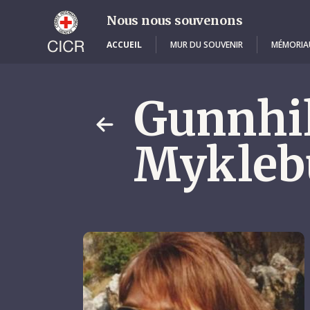
Skip
to
Nous nous souvenons
main
content
ACCUEIL
MUR DU SOUVENIR
MÉMORIA
Gunnhi
Mykleb