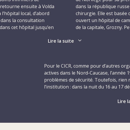
e retourne ensuite à Volda
dans la république russe
l’hôpital local, d’abord
chirurgie. Elle est basée 
t dans la consultation
ouvert un hôpital de ca
 dans cet hôpital jusqu’en
de la capitale, Grozny. P
et très aimée, qui a la
apprend qu’elle est gran
Lire la suite
 encline à exprimer ses
ciales. Bref, c’est
Aux premières heures du
 avoir élevé cinq
Gunnhild qui a alors 50 
emière fois en 1990. En
hommes armés et masqués
Pour le CICR, comme pour d’autres org
ravaux d’aiguille, le
CICR voisine de l’hôpita
actives dans le Nord-Caucase, l’année
u bénévolat pendant son
assassinés avaient été d
problèmes de sécurité. Toutefois, rien 
nationale de la Croix-Rou
l’institution : dans la nuit du 16 au 17
infirmière de la Croix-R
d’un cessez-le-feu entre les Russes et l
me volonté d’aider les
constructeur à la Croix-
à l’hôpital de campagne de Novy Atagi,
Lire l
qui ne cesse de se
administratrice médicale 
froid.
ild prend le temps de
Thayer, 40 ans, infirmiè
ns infirmiers dans les
sixième victime, l’infirm
L’année a débuté par une reprise des 
ensée par la Croix-
nationalité espagnole, t
fédérales russes et les séparatistes tché