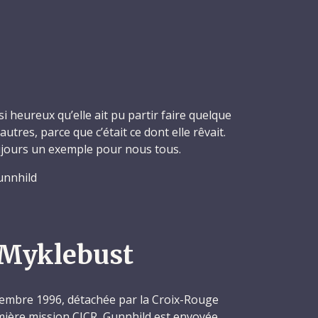
 heureux qu’elle ait pu partir faire quelque
utres, parce que c’était ce dont elle rêvait.
oujours un exemple pour nous tous.
unnhild
 Myklebust
embre 1996, détachée par la Croix-Rouge
ière mission CICR, Gunnhild est envoyée