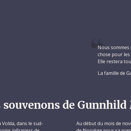
Nous sommes si
chose pour les a
Elle restera t
La famille de G
 souvenons de Gunnhild
 Volda, dans le sud-
Au début du mois de nov
soins infirmiers de
de Norvège pour sa prem