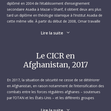
diplômé en 2004 de l’établissement d’enseignement
secondaire Asadia à Mazar-i-Sharif, il obtient deux ans plus
tard un diplôme en théologie islamique à l’Institut Asadia de
cette même ville. À partir du début de 2008, Omar travaille
pendant près de deux ans comme présentateur et
Lire la suite
producteur d‘émissions sur la charia pour l’organisme de
radio-télévision Lazha à Mazar-i-Sharif, avant de reprendre
des études. De 2009 à 2014, il poursuit un cursus en droit et
sciences politiques à l’université Aria, toujours dans la même
Le CICR en
ville, et obtient sa licence. Pendant cette période, Omar, qui
Afghanistan, 2017
parle le dari, le pachtou, l’arabe et l’anglais, travaille
également comme traducteur et interprète pour la Force
internationale d’assistance à la sécurité ainsi que pour
En 2017, la situation de sécurité ne cesse de se détériorer
l’entreprise militaire privée MPRI.
en Afghanistan, en raison notamment de l’intensification des
combats entre les forces régulières afghanes – soutenues
De mars à décembre 2013, Omar est employé par le Conseil
par l’OTAN et les États-Unis – et les différents groupes
danois pour les réfugiés comme agent de terrain Protection,
armés à l’œuvre sur place. Une détérioration encore
basé dans le bureau de l’organisation à Mazar-i-Sharif. Il a
exacerbée par la nature fragmentée du conflit, due
Lire la suite
pour tâches principales d’évaluer les effets des distributions