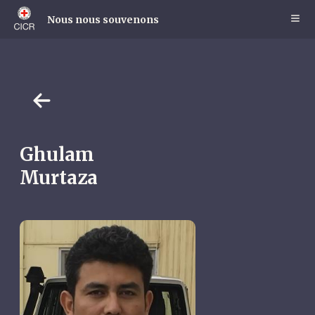
Skip
to
Nous nous souvenons
main
content
Ghulam
Murtaza