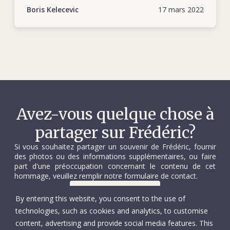
herzegovina-25-years-dedicated-humanity
Boris Kelecevic
17 mars 2022
Avez-vous quelque chose à
partager sur Frédéric?
Si vous souhaitez partager un souvenir de Frédéric, fournir
des photos ou des informations supplémentaires, ou faire
part d'une préoccupation concernant le contenu de cet
hommage, veuillez remplir notre formulaire de contact.
Nous contacter
By entering this website, you consent to the use of
technologies, such as cookies and analytics, to customise
content, advertising and provide social media features. This