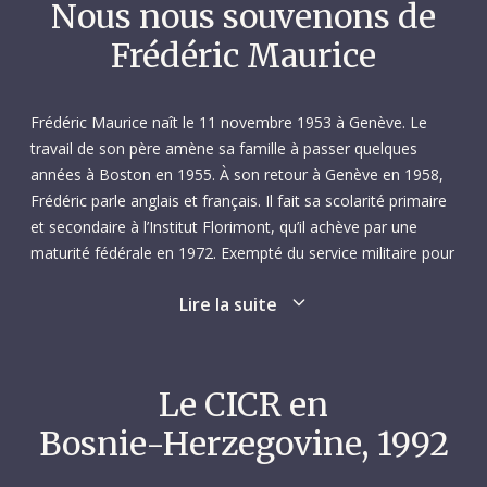
Nous nous souvenons de
Frédéric Maurice
Frédéric Maurice naît le 11 novembre 1953 à Genève. Le
travail de son père amène sa famille à passer quelques
années à Boston en 1955. À son retour à Genève en 1958,
Frédéric parle anglais et français. Il fait sa scolarité primaire
et secondaire à l’Institut Florimont, qu’il achève par une
maturité fédérale en 1972. Exempté du service militaire pour
objection de conscience, il étudie le droit à l’Université de
Lire la suite
Genève, où il obtient sa licence en 1976. À ce stade, il
envisage déjà une carrière dans le domaine humanitaire.
Frédéric part alors pour l’étranger. Il passe l’hiver 1976-1977
Le CICR en
à Berlin, où il suit des cours à l’Université libre. Puis, de
Bosnie-Herzegovine, 1992
novembre 1977 à janvier 1979, il vit dans un kibboutz en
Israël. Il veut se mettre à l’épreuve et voir s’il est capable de