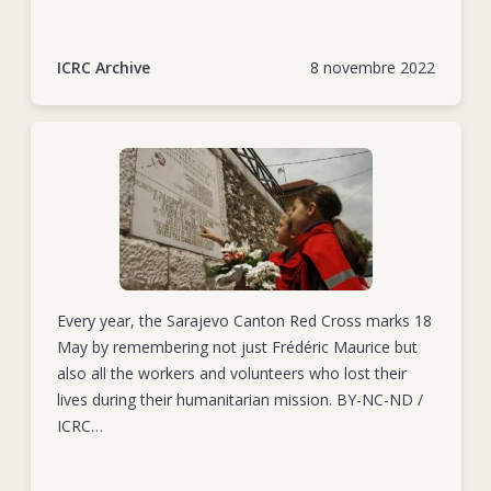
plusieurs régions du monde.
ICRC Archive
8 novembre 2022
Every year, the Sarajevo Canton Red Cross marks 18
May by remembering not just Frédéric Maurice but
also all the workers and volunteers who lost their
lives during their humanitarian mission. BY-NC-ND /
ICRC
https://www.icrc.org/en/document/bosnia-