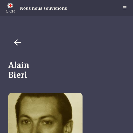
Skip
to
Nous nous souvenons
main
content
Alain
Bieri