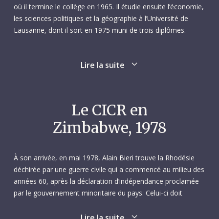
où il termine le collège en 1965. Il étudie ensuite l’économie,
les sciences politiques et la géographie à l’Université de
Lausanne, dont il sort en 1975 muni de trois diplômes.
Comme le laisse supposer son parcours universitaire, Alain
Lire la suite
est animé d’une grande curiosité naturelle. Conscient de
l’importance de l’éducation, il décide à la fin de ses études de
passer de l’autre côté du pupitre et d’enseigner. À peu près à
la même époque, il postule au CICR. Il y est engagé moins
Le CICR en
de deux ans plus tard et prend alors un congé de son poste
Zimbabwe, 1978
dans un collège local.
En janvier 1977, le CICR envoie Alain à Damas, en Syrie,
À son arrivée, en mai 1978, Alain Bieri trouve la Rhodésie
pour une mission d’un an. Ses collègues ne tardent pas à
déchirée par une guerre civile qui a commencé au milieu des
apprécier ce nouveau délégué fiable, courtois, respectueux
années 60, après la déclaration d’indépendance proclamée
et travailleur. Alain se voit attribuer le rôle d’assistant et,
par le gouvernement minoritaire du pays. Celui-ci doit
outre ses fonctions administratives, il participe aux activités
affronter deux groupes d’opposition nationalistes qui
de secours et de recherche de personnes portées disparues.
représentent chacun une des deux principales tribus du pays
Lire la suite
Il accomplit avec le plus grand soin toutes les tâches qui lui