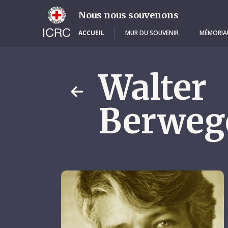
Skip
to
Nous nous souvenons
main
content
ACCUEIL
MUR DU SOUVENIR
MÉMORIA
Walter
Berweg