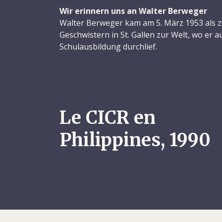
Wir erinnern uns an Walter Berweger
Walter Berweger kam am 5. März 1953 als z
Geschwistern in St. Gallen zur Welt, wo er a
Schulausbildung durchlief.
Nach einer Lehre bei einer internationalen S
Gallen bildete er sich während dreier Jahre
Wirtschafts- und Verwaltungsschule HWV w
Marketingfachmann.
Le CICR en
Bald zog es Walter ins Ausland, zuerst nach 
Philippines, 1990
bei einem Agrarprodukte-Exporteur innehatt
Schweiz. In dieser Zeit bereiste er viele Kon
neuen, zukunftsprägenden Personen zusa
Weltbild entscheidend beeinflusste. Sein Fla
fliessend in Deutsch, Französisch und Spani
für Literatur prägte sein Leben. Er begann 