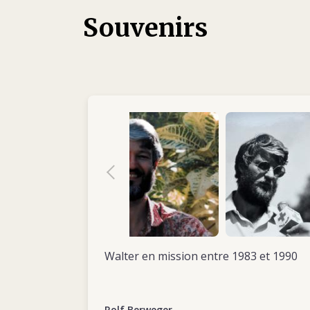
Schnell wurde sich Walter bewusst, dass de
Souvenirs
Karriere-Anfang in der Wirtschaft nicht se
sozialer Gerechtigkeit gerecht wurde. Wäh
Südamerika Reise im den Jahren 1981-82 dac
Ausrichtung seines Lebenssinns nach und li
ökonomischen und sozialen Problemen in 
beeinflussen.
Zurück von seinen Reisen suchte Walter nach
welcher er sein Know-how in den Dienst vo
stellen konnte. Er war besonnen und zielstre
Denker und aufmerksamer Beobachter, und 
humanitärer Arbeit zu engagieren. Im Juli 
an für Einsätze im Ausland.
Nach seiner ersten Ausbildung im Oktober 
Walter en mission entre 1983 et 1990
Sidon-Delegation des IKRK im Libanon ents
Administrator zu dienen. Diesem neunmona
(November 1983 bis August 1984) folgte unm
Rolf Berweger