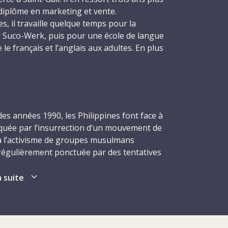
diplôme en marketing et vente.
s, il travaille quelque temps pour la
er Suco-Werk, puis pour une école de langue
e le français et l’anglais aux adultes. En plus
ours éprouvé pour les langues étrangères – il
’espagnol –, Walter est un grand
gé par une entreprise française spécialisée
des années 1990, les Philippines font face à
duits agricoles, basée dans la région
rquée par l’insurrection d’un mouvement de
e pendant trois ans comme assistant de
à l’activisme de groupes musulmans
eting et des relations commerciales. Après
 régulièrement ponctuée par des tentatives
e et trouve un emploi dans une compagnie
rmée de renverser le gouvernement. Cette
produits d’emballage en aluminium, dont il
ors que le pays sort de deux décennies de
a suite
iale jusqu’en 1981. Dans les différents
ent Ferdinand Marcos, et qui prend fin avec
lter apparaît comme une personne posée et
 Le gouvernement Marcos s’est distingué par
etient de bonnes relations avec la clientèle,
ions démocratiques mises en place lorsque
llègues et se fait apprécier de ses
l’indépendance, en 1946. Le pays avait