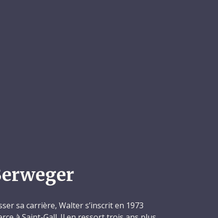
Berweger
ser sa carrière, Walter s’inscrit en 1973
e à Saint-Gall. Il en ressort trois ans plus