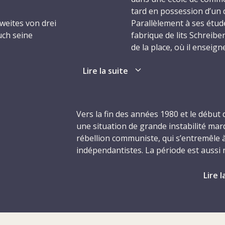
tard en possession d’un 
weites von drei
Parallèlement à ses étude
uch seine
fabrique de lits Schreib
de la place, où il enseign
de l’intérêt qu’il a touj
Lire la suite
peditionsfirma in St.
parle aussi couramment l
 an der Höheren
passionné de littérature.
eiter zum
En 1976, Walter est enga
Vers la fin des années 1980 et le début 
dans l’exportation de pro
une situation de grande instabilité ma
Paris, wo er eine Stelle
parisienne. Il y travaill
rébellion communiste, qui s’entremêle 
e, später in die welsche
direction chargé du mark
indépendantistes. La période est aussi
tinente, was ihn mit
quoi il revient en Suiss
de la part de plusieurs secteurs de l’a
mmenbrachte und sein
vaudoise fabriquant des 
recrudescence des troubles survient al
Lire l
ir für Sprachen (er war
dirigera l’équipe commerc
régime dictatorial incarné par le présid
sch) und sein Interesse
postes qu’il occupe, Wa
l’élection de Corazon Aquino, en 1986.
auch selber zu schreiben.
dotée d’entregent. Il entr
l’abolition de bon nombre des institut
s’entend bien avec ses co
les Philippines ont finalement accédé à 