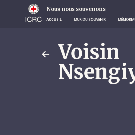
Skip
to
Nous nous souvenons
main
content
ACCUEIL
MUR DU SOUVENIR
MÉMORIA
Voisin
Nsengi