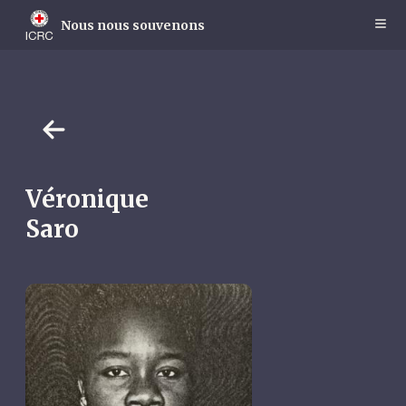
Skip
to
Nous nous souvenons
main
content
Véronique
Saro