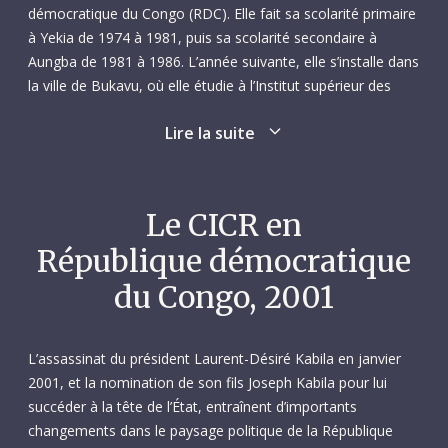
démocratique du Congo (RDC). Elle fait sa scolarité primaire
à Yekia de 1974 à 1981, puis sa scolarité secondaire à
Aungba de 1981 à 1986. L’année suivante, elle s’installe dans
la ville de Bukavu, où elle étudie à l’Institut supérieur des
techniques médicales, dont elle sort diplômée en 1991.
Lire la suite
En 1992, Véronique commence à travailler à l’Hôpital général
de référence de Mongbwalu, au nord de la ville de Bunia, où
elle est nommée directrice des soins infirmiers. En mai 1995,
Le CICR en
elle s’installe dans la capitale, Kinshasa, où elle exerce la
République démocratique
profession d’infirmière à la polyclinique Ngbakama. Au début
de l’année 1997, suite à l’éclatement de la guerre dans l’est
du Congo, 2001
du pays, elle finit cependant par fuir Kinshasa avec ses deux
fillettes pour se réfugier d’abord au Cameroun, puis au
Kenya et enfin en Ouganda, tout cela en l’espace de
L’assassinat du président Laurent-Désiré Kabila en janvier
quelques mois.
2001, et la nomination de son fils Joseph Kabila pour lui
succéder à la tête de l’État, entraînent d’importants
Elle retourne en RDC en août 1997 et assume la
changements dans le paysage politique de la République
responsabilité des soins de santé primaires au sein de