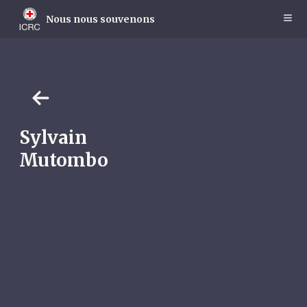
Skip
to
Nous nous souvenons
main
content
Sylvain
Mutombo