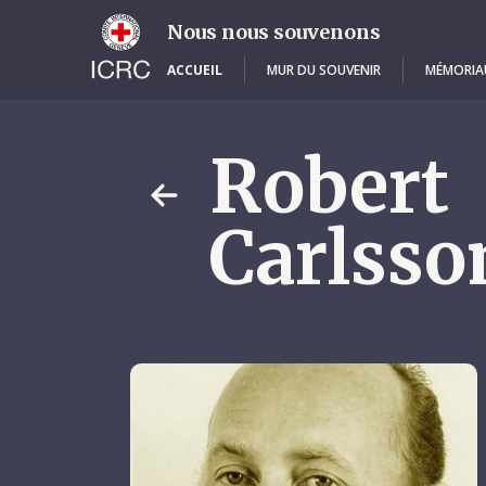
Skip
to
Nous nous souvenons
main
content
ACCUEIL
MUR DU SOUVENIR
MÉMORIA
Robert
Carlsso