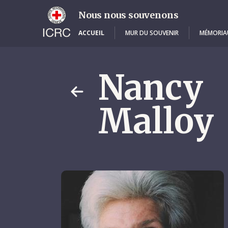
Skip
to
Nous nous souvenons
main
content
ACCUEIL
MUR DU SOUVENIR
MÉMORIA
Nancy
Malloy