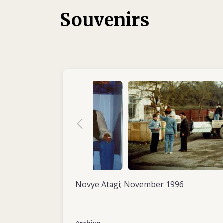
rayonnante, passionnée, pleine de vie et d’é
Souvenirs
compétences exceptionnelles, a bien les pied
prend pas trop au sérieux. De plus, elle fait
autres avant elle, qu’il s’agisse de sa famille
collègues ou de ses patients. Dans sa vie p
professionnelle, elle est guidée par un ens
axées sur l’aide à autrui. C’est ce qui la pous
toujours prête à relever un nouveau défi.
En 1987, Nancy entre à la Société canadienn
section de la Colombie-Britannique et du Yuk
comme infirmière et administratrice hospital
six centres de soins situés dans des région
tout en travaillant à plein temps, elle obtie
administration des affaires (MBA) de la City 
États-Unis. Et elle ne s’arrête pas là. À un po
Novye Atagi; November 1996
aurait compris qu’elle lève le pied de l’accélér
contraire et s’inscrit en 1988 au programm
délégués internationaux de la Croix-Rouge. 
Archive