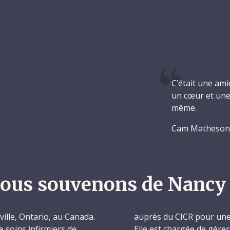
C’était une ami
un cœur et une 
même.
Cam Matheson,
ous souvenons de Nancy
ille, Ontario, au Canada.
auprès du CICR pour une
e soins infirmiers de
Elle est chargée de gérer