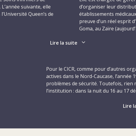
. L’année suivante, elle
d’organiser leur distribu
à l’Université Queen’s de
établissements médicaux. 
preuve d’un réel esprit d’
Goma, au Zaïre (aujourd
ix ans et demi comme
tant qu’administratrice d
Lire la suite
’enseignement général et
le est ensuite pendant
En septembre 1996, Nan
foyer pour personnes
CICR en tant qu’administra
riatrique Maïmonide
république russe de Tchét
Pour le CICR, comme pour d’autres org
Novy Atagi, où le CICR a
actives dans le Nord-Caucase, l’année
vingtaine de kilomètres a
problèmes de sécurité. Toutefois, rien 
devient directrice adjointe
Aux premières heures du
l’institution : dans la nuit du 16 au 17
énéral de la ville. Elle
Nancy qui a alors 51 ans
d’un cessez-le-feu entre les Russes et l
rcer la fonction de
hommes armés et masqués
à l’hôpital de campagne de Novy Atagi, 
Lire l
Université de la
CICR voisine de l’hôpita
assassinés avaient été d
L’année a débuté par une reprise des 
nationale de la Croix-Rou
fédérales russes et les séparatistes tché
nière d’être bien à elle :
Myklebust, 50 ans, toute
vagues successives vers les républiques