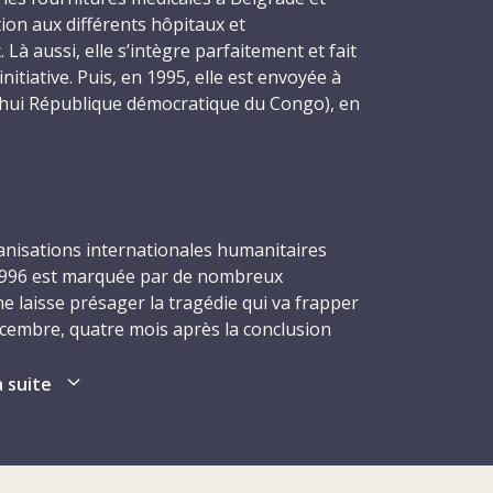
tion aux différents hôpitaux et
Là aussi, elle s’intègre parfaitement et fait
initiative. Puis, en 1995, elle est envoyée à
’hui République démocratique du Congo), en
’hôpital et de pharmacie.
cy commence une nouvelle mission pour le
trice médicale, cette fois-ci dans la
chénie. Elle est basée dans le village de
anisations internationales humanitaires
 ouvert un hôpital de campagne, à une
 1996 est marquée par de nombreux
u sud de la capitale, Grozny.
ne laisse présager la tragédie qui va frapper
 17 décembre 1996, six délégués, dont
 décembre, quatre mois après la conclusion
, sont abattus dans leur sommeil par des
es Tchétchènes, six délégués qui travaillent
 qui font irruption dans la résidence du
dont Nancy, sont assassinés de sang-froid.
a suite
l. Comme Nancy, quatre des délégués
étachés auprès du CICR par leur Société
combats en Tchétchénie entre les troupes
ge : Ingebjørg Foss, 42 ans, et Gunnhild
tchènes, obligeant les civils à fuir par
s deux infirmières de la Croix-Rouge de
 voisines. Ceux qui ne fuient pas se