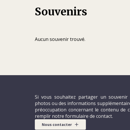
de Lucerne, une entreprise spécialisée dan
Souvenirs
et la recherche sociale. Après quatre ans de 
ressent toutefois le besoin de passer à aut
Lorsqu’il pose sa candidature pour travaille
Kurt est prêt à signer les yeux fermés. L’inst
Aucun souvenir trouvé.
l’occasion rêvée de réorienter sa carrière e
ses semblables tout en travaillant en équipe
d’embauche, en octobre, alors que le CICR 
potentiel de leadership, il fait part de son i
administrateur, un poste qu’il imagine offri
tâches.
Si vous souhaitez partager un souvenir 
photos ou des informations supplémentaires
préoccupation concernant le contenu de c
remplir notre formulaire de contact.
Nous contacter