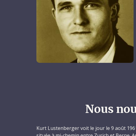
Nous nou
Kurt Lustenberger voit le jour le 9 août 196
située à mi-chemin entre Zurich et Berne. Ap