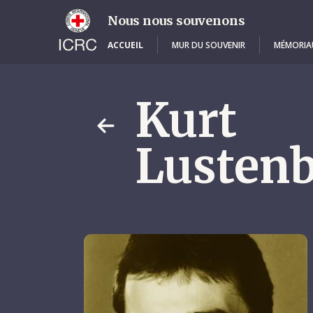
Skip
to
Nous nous souvenons
main
content
ACCUEIL
MUR DU SOUVENIR
MÉMORIA
Kurt
Lustenb