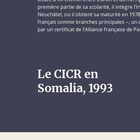
première partie de sa scolarité, il intègre l’I
Neuchâtel, où il obtient sa maturité en 1978
français comme branches principales –, un 
par un certificat de l’Alliance française de Pa
entame un apprentissage d’employé de co
de la place.
En 1981, sa formation terminée, Kurt travail
l’entreprise Orell Füssli, à Zurich, avant d
Le CICR en
sept mois en Asie. Il visite tour à tour la 
Kong, la Thaïlande, la Malaisie, Singapour e
Somalia, 1993
en Suisse, il trouve un poste de comptable 
Kilchberg, près de Zurich, où il travaillera
octobre 1984. Il entame ensuite une format
ans à l’École supérieure de cadres pour l’é
l’administration de Fribourg. En 1987, son 
fait un bref passage chez Firestone, avan
responsable de projet par l’institut Demosc