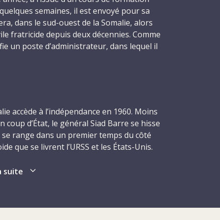
quelques semaines, il est envoyé pour sa
ra, dans le sud-ouest de la Somalie, alors
vile fratricide depuis deux décennies. Comme
onfie un poste d’administrateur, dans lequel il
er par son bon sens et son efficacité. Il est
se dans son travail, et son naturel
pprécier de toutes les personnes de son
re qu’il écrit peu de temps après son
explique qu’il fait enfin quelque chose qui a
alie accède à l’indépendance en 1960. Moins
un coup d’État, le général Siad Barre se hisse
ige se range dans un premier temps du côté
93, deux mois à peine après son entrée en
ide que se livrent l’URSS et les États-Unis.
 quatre autres collaborateurs du CICR dans
nt toutefois à la fin des années 1970,
tion, lorsque trois hommes armés font
en qui l’oppose à l’Éthiopie, elle-même
a suite
t exigent qu’on leur remette l’argent du
ite de la Somalie dans ce conflit entraîne la
s, alors qu’il s’apprête à ouvrir le coffre, un
oulèvent contre le gouvernement. S’ensuivent
alle à bout portant. Il est transféré
ut 1991, le gouvernement de Barre est
e à Mogadiscio, mais décède avant son
 vers le pouvoir qui en résulte se solde