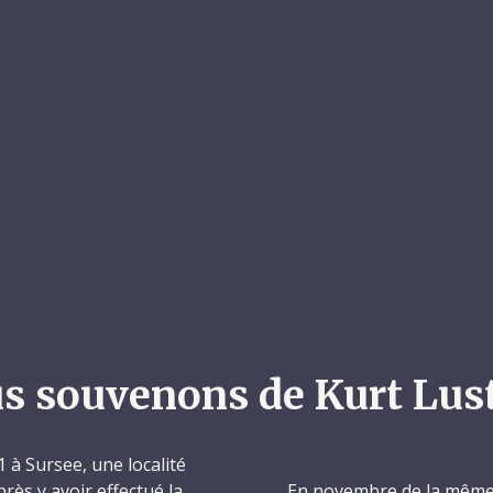
s souvenons de Kurt Lus
1 à Sursee, une localité
rès y avoir effectué la
En novembre de la même 