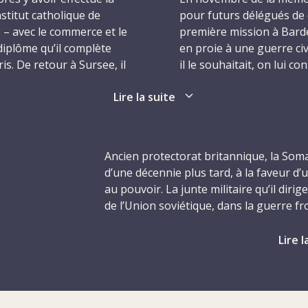
nstitut catholique de
pour futurs délégués de 
 – avec le commerce et le
première mission à Barde
diplôme qu’il complète
en proie à une guerre ci
ris. De retour à Sursee, il
il le souhaitait, on lui c
mmerce dans une banque
ne tarde pas à se distingu
Lire la suite
aussi tout de suite à l’ai
chaleureux le fait vite a
le trois mois pour
entourage. Dans une lett
’entreprendre un voyage de
arrivée en Somalie, Kurt 
Ancien protectorat britannique, la Som
Corée du Sud, Taïwan, Hong
du sens pour lui.
d’une décennie plus tard, à la faveur d’
t le Sri Lanka. De retour
au pouvoir. La junte militaire qu’il dir
chez Eni Chemicals à
Le soir du 14 janvier 19
de l’Union soviétique, dans la guerre fro
 de novembre 1982 à
fonction, Kurt dîne avec
Ces bonnes relations avec Moscou cesse
ion en marketing de trois
la résidence de l’institu
lorsque le pays perd la guerre de l’Ogad
Lire l
conomie et
soudainement irruption e
soutenue par l’Union soviétique. La défa
diplôme en poche, Kurt
coffre. Kurt s’exécute mai
rébellion de différents clans, qui se s
t d’être embauché comme
des hommes lui tire une b
dix années de troubles politiques. Déb
ope à Adligenswil, près
d’urgence par hélicoptèr
renversé par des groupes armés. La ruée