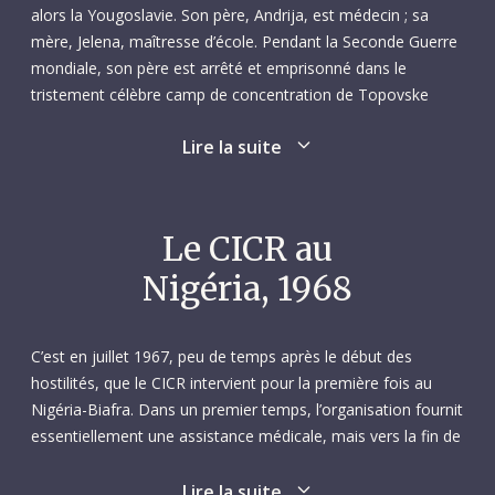
alors la Yougoslavie. Son père, Andrija, est médecin ; sa
mère, Jelena, maîtresse d’école. Pendant la Seconde Guerre
mondiale, son père est arrêté et emprisonné dans le
tristement célèbre camp de concentration de Topovske
Šupe, à Belgrade, où il sera assassiné en octobre 1941.
Lire la suite
Après la guerre, Dragan, sa mère et sa jeune sœur Verica
déménagent à Belgrade. Ses études secondaires terminées,
Dragan s’engage sur les traces de son père et devient
chirurgien à l’hôpital Dragiša Mišović, dans la même ville. Il
Le CICR au
épouse par la suite Jelena Obradović, une enseignante
Nigéria, 1968
d’anglais.
En août 1968, Dragan répond à un appel lancé par la Croix-
C’est en juillet 1967, peu de temps après le début des
Rouge yougoslave et par le CICR, qui cherchent des
hostilités, que le CICR intervient pour la première fois au
volontaires disposés à partir au Biafra, territoire plongé dans
Nigéria-Biafra. Dans un premier temps, l’organisation fournit
une violente guerre civile et dans une grave crise
essentiellement une assistance médicale, mais vers la fin de
humanitaire après s’être déclaré indépendant du Nigéria un
l’année, les premiers signes de malnutrition apparaissent.
an plus tôt. Dragan sait que ses compétences et ses
Pour faire face à la situation, le CICR renforce ses activités
Lire la suite
connaissances peuvent lui permettre de sauver de