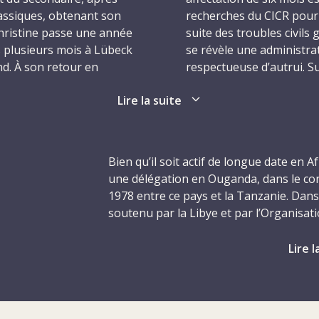
lassiques, obtenant son
recherches du CICR pour 
Christine passe une année
suite des troubles civils 
s plusieurs mois à Lübeck
se révèle une administrat
d. À son retour en
respectueuse d’autrui. Sur
nne, où elle obtient en
harmonieux et stimulant 
Lire la suite
À son retour à Genève e
sse, Christine part en
activité au sein de l’Age
 et travailler aux côtés
en mission, à Kampala ce
Bien qu’il soit actif de longue date en A
r le Pérou, la Bolivie, le
recherche de personnes s
une délégation en Ouganda, dans le con
tes archéologiques et
CICR nouvellement créée
1978 entre ce pays et la Tanzanie. Dans
sionnaires locaux. Elle
décembre 1979, elle n’es
soutenu par la Libye et par l’Organisati
r l’Argentine, travaillant
semaines quand elle perd 
la Tanzanie bénéficie de l’appui d’exilés
ysans à protéger leurs
Kampala, à l’âge de 29 a
libération nationale de l’Ouganda, appu
Lire l
rançais et l’anglais et
que légèrement blessés.
gouvernement de Kampala. Les combats 
risation. Peu de temps
Tanzanie continue à occuper le pays, et 
nnée 1978, elle présente
Christine irradiait une f
Pendant toute cette période, l’Ouganda 
me déléguée.
l’entouraient sans attire
secoué par des troubles sociaux et des 