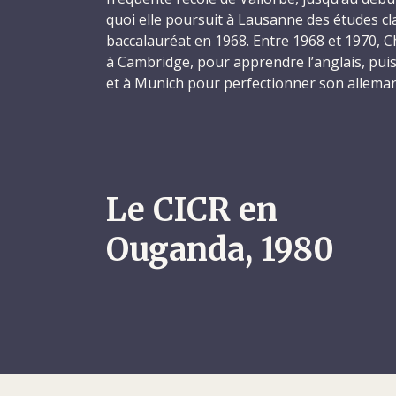
quoi elle poursuit à Lausanne des études c
baccalauréat en 1968. Entre 1968 et 1970, 
à Cambridge, pour apprendre l’anglais, pui
et à Munich pour perfectionner son alleman
Suisse, elle s’inscrit à l’Université de Lausa
1973 une licence en sciences politiques.
Après avoir occupé plusieurs emplois en Sui
1975 pour l’Amérique du Sud, où elle va vivre
Le CICR en
des habitants. Elle passe une année à explore
Chili, l’Équateur et le Brésil, visitant des si
Ouganda, 1980
collaborant à de petits projets pour des mis
passera les deux années suivantes à sillonne
dans un musée d’archéologie, aidant des pa
cultures contre les parasites, enseignant le f
menant des activités culturelles et de vulga
après son retour en Suisse, au début de l’a
sa candidature au CICR pour travailler com