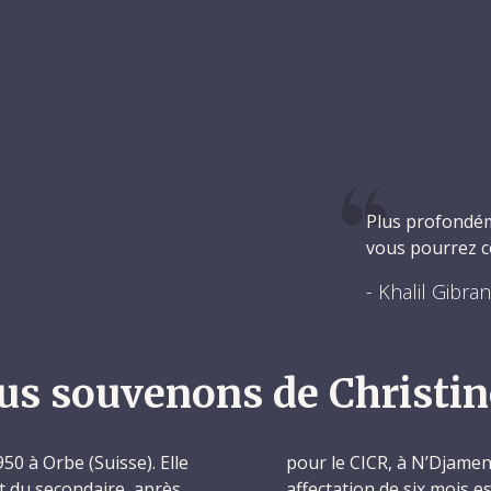
Plus profondém
vous pourrez c
- Khalil Gibra
us souvenons de Christin
950 à Orbe (Suisse). Elle
pour le CICR, à N’Djamena
ut du secondaire, après
affectation de six mois es