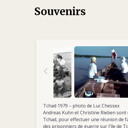
Souvenirs
Sa formation initiale achevée, Christine es
de l’Agence centrale de recherches pendant 
supérieurs, qui remarquent vite ses capaci
contrat de cinq mois. En mars 1979, elle eff
Tchad 1979 – photo de Luc Chessex
Andreas Kuhn et Christine Rieben sont e
Tchad, pour effectuer une réunion de fam
des prisonniers de guerre sur l'île de T