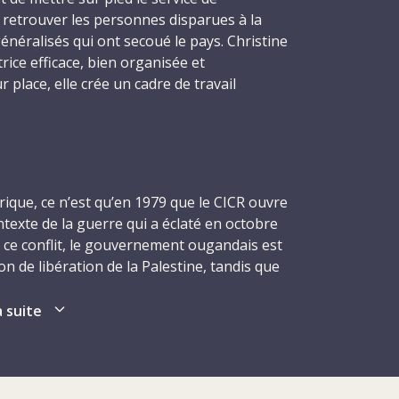
retrouver les personnes disparues à la
généralisés qui ont secoué le pays. Christine
rice efficace, bien organisée et
 place, elle crée un cadre de travail
pour les employés sous contrat local.
n août 1979, elle reprend brièvement son
nce centrale de recherches avant de repartir
tte fois, où ses compétences en matière de
frique, ce n’est qu’en 1979 que le CICR ouvre
ont requises au sein de la délégation du
texte de la guerre qui a éclaté en octobre
 en Ouganda. Arrivée sur place en
 ce conflit, le gouvernement ougandais est
t en fonctions que depuis quelques
on de libération de la Palestine, tandis que
la vie dans un accident de la route près de
 ougandais. En avril 1979, le Front de
ns. Les autres occupants du véhicule ne sont
yé par la Tanzanie, renverse le
a suite
se terminent deux mois plus tard, mais la
la situation politique demeure instable.
orce tranquille, soutenant les personnes qui
souffre de graves pénuries et le pays est
r l’attention sur elle-même. En associant la
violences entre communautés. L’activité