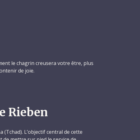
ent le chagrin creusera votre être, plus
ontenir de joie.
n
e Rieben
 (Tchad). L’objectif central de cette
t de mettre sur pied le service de