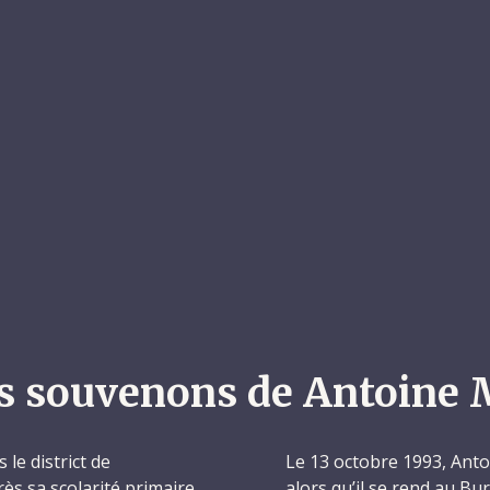
s souvenons de Antoine 
le district de
Le 13 octobre 1993, Antoi
s sa scolarité primaire,
alors qu’il se rend au Bu