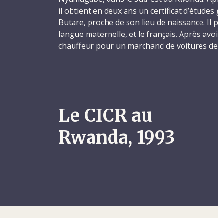
il obtient en deux ans un certificat d’études 
Butare, proche de son lieu de naissance. Il 
langue maternelle, et le français. Après avo
chauffeur pour un marchand de voitures de 
un travail qui l’amène à se rendre au Kenya
Antoine prend contact avec le CICR en janvi
des possibilités d’embauche. Il se voit offri
indéterminée et prend ses fonctions le 10 mai.
années d’expérience professionnelle et il est
Le CICR au
conduire pour diverses catégories de véhicu
Rwanda, 1993