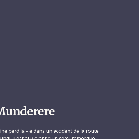
Munderere
ne perd la vie dans un accident de la route
rundi. Il est au volant d’un semi-remorque