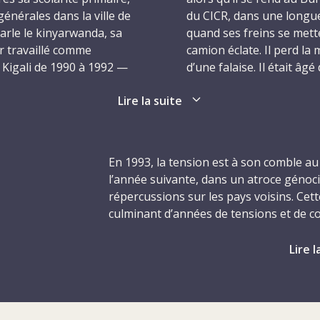
générales dans la ville de
du CICR, dans une longue
parle le kinyarwanda, sa
quand ses freins se mett
ir travaillé comme
camion éclate. Il perd la 
Kigali de 1990 à 1992 —
d’une falaise. Il était âgé
 et en Tanzanie —,
Lire la suite
er 1993 pour s’enquérir
À travers son travail d’e
r un contrat à durée
aider son pays à faire fac
 Il a derrière lui huit
les années 1990. Par so
 titulaire d’un permis de
rwandais, il incarnait l’e
En 1993, la tension est à son comble au 
les.
d’être de l’organisation.
l’année suivante, dans un atroce génoci
répercussions sur les pays voisins. Cet
culminant d’années de tensions et de co
groupes ethniques du Rwanda, les Hutus
l’indépendance de la Belgique en 1962, 
Lire l
nombreuses années par une monarchie t
la fin des années 1950 et au début des a
monarchie, remplacée par un gouverne
le pouvoir pendant plusieurs décennies.