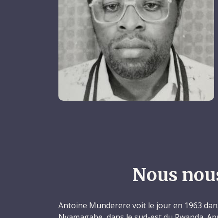
Nous nou
Antoine Munderere voit le jour en 1963 dans 
Nyamagabe, dans le sud-est du Rwanda. Aprè