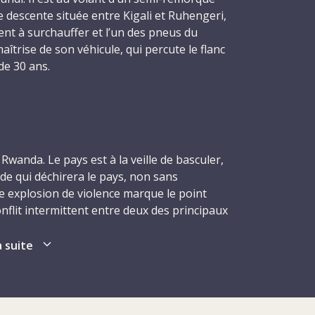
 descente située entre Kigali et Ruhengeri,
ent à surchauffer et l’un des pneus du
maîtrise de son véhicule, qui percute le flanc
 de 30 ans.
mployé local du CICR, Antoine cherchait à
e à la période troublée qu’il traversait dans
n engagement au service de ses concitoyens
sprit humanitaire qui constitue la raison
Rwanda. Le pays est à la veille de basculer,
de qui déchirera le pays, non sans
te explosion de violence marque le point
nflit intermittent entre deux des principaux
 et les Tutsis. Avant d’accéder à
le pays avait été dirigé pendant de
a suite
utsie. Une révolte menée par les Hutus, à
nnées 1960, a abouti à l’abolition de la
ment dominé par les Hutus, qui a conservé
 Le Front patriotique rwandais (FPR), un