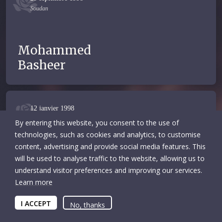
Soudan
Mohammed
Basheer
12 janvier 1998
République démocratique du Congo
By entering this website, you consent to the use of
technologies, such as cookies and analytics, to customise
content, advertising and provide social media features. This
Sylvain
will be used to analyse traffic to the website, allowing us to
understand visitor preferences and improving our services.
Mutombo
Learn more
I ACCEPT
No, thanks
10 janvier 1998