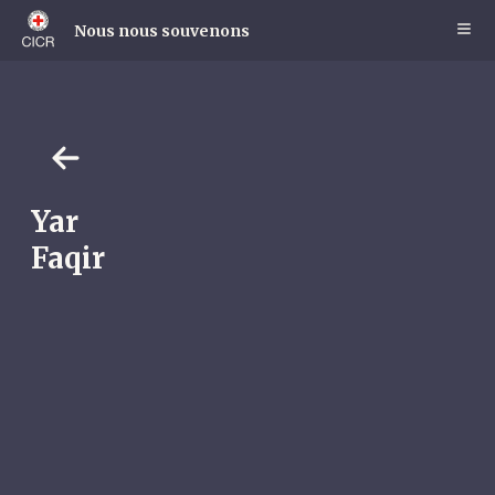
Skip
to
Nous nous souvenons
main
content
Yar
Faqir