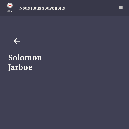
Skip
to
Nous nous souvenons
main
content
Solomon
Jarboe