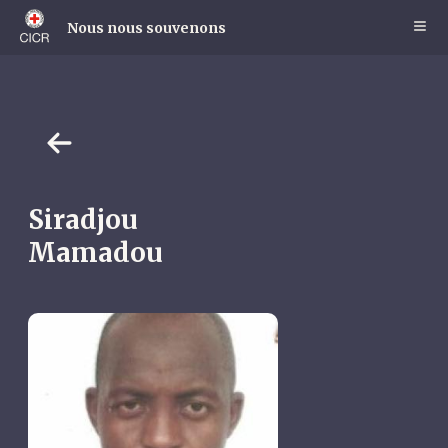
Skip
to
Nous nous souvenons
main
content
Siradjou
Mamadou