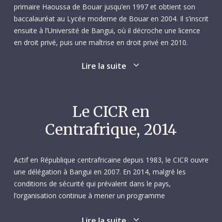
primaire Haoussa de Bouar jusqu’en 1997 et obtient son
baccalauréat au Lycée moderne de Bouar en 2004. Il s’inscrit
ensuite à l’Université de Bangui, où il décroche une licence
en droit privé, puis une maîtrise en droit privé en 2010.
Siradjou a la fibre sociale et il est très sensible aux
Lire la suite
problèmes et aux injustices de la société qui l’entoure. Son
mémoire de maîtrise universitaire est consacré à l’impact
des peines de prison sur la réinsertion sociale des
délinquants. Il rédige aussi un autre travail de recherche sur
Le CICR en
la représentation sociale des personnes albinos au sein de la
Centrafrique, 2014
population centrafricaine.
Durant son cursus universitaire, Siradjou participe à diverses
Actif en République centrafricaine depuis 1983, le CICR ouvre
conférences sur des thèmes tels que la lutte contre la
une délégation à Bangui en 2007. En 2014, malgré les
pauvreté et l’intégration des groupes vulnérables à Bangui.
conditions de sécurité qui prévalent dans le pays,
En 2006, il assiste à un atelier de sensibilisation des
l’organisation continue à mener un programme
parlementaires aux droits et obligations des personnes
d’intervention d’urgence à large assise. Les combats se
vivant avec le VIH/SIDA, organisé par l’UNICEF et le
poursuivent entre d’anciens éléments de la Séléka, une
Lire la suite
Programme des Nations Unies pour le développement. La