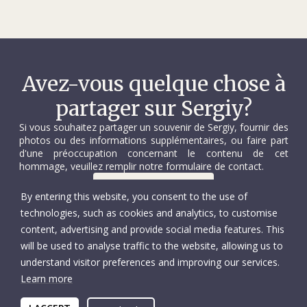
Сергій був душею будь-якої компанії. Його жарти завжди
розряджали обстановку, а його знаменита фраза:
«Зараз дістану берет!» миттєво припиняла навіть
найзапекліші суперечки. Але, крім цього, він був
Avez-vous quelque chose à
справжньою енциклопедією – знав усе про ремонт
partager sur Sergiy?
автомобілів і завжди охоче ділився своїми знаннями.
Si vous souhaitez partager un souvenir de Sergiy, fournir des
Для своїх рідних Сергій був більше, ніж брат, син чи
photos ou des informations supplémentaires, ou faire part
чоловік. Його сестра згадує, як він завжди був її
d'une préoccupation concernant le contenu de cet
hommage, veuillez remplir notre formulaire de contact.
захисником, прикриваючи її пустощі перед батьками. Він
був тією людиною, до якої завжди можна було
Nous contacter
By entering this website, you consent to the use of
звернутися по допомогу чи пораду, і яка завжди
technologies, such as cookies and analytics, to customise
підтримувала своїх близьких у будь-якій ситуації.
content, advertising and provide social media features. This
will be used to analyse traffic to the website, allowing us to
Сергій був частиною команди МКЧХ, яка 12 вересня 2024
understand visitor preferences and improving our services.
року доставляла зимове паливо до с. Віролюбівка
Learn more
Донецької області. Під час виконання завдання їхня
© Comité international de la Croix-Rouge
Accessibilité
автівка потрапила під обстріл внаслідок якого Сергія, у
Copyright
Protection des données