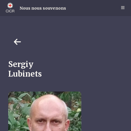
Skip
to
Nous nous souvenons
main
content
Sergiy
Lubinets