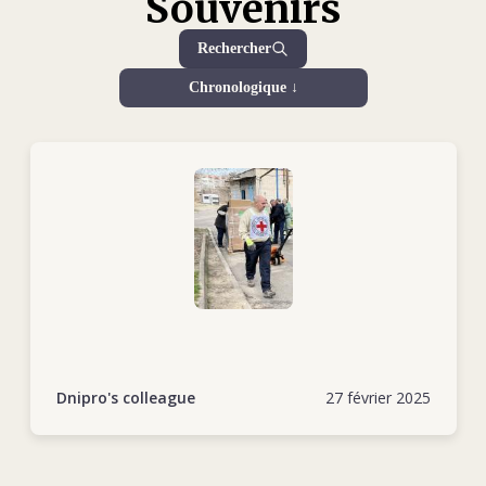
Souvenirs
Повномасштабна війна у 2022 році застала Сергія в
рідному Маріуполі. Разом із сім’єю він пережив жахіття
Rechercher
блокади, але, попри всі труднощі, зміг знайти в собі сили
Chronologique ↓
допомагати іншим. Він був одним із тих, хто дарував
людям надію навіть у найтемніші часи. Внаслідок
ескалації конфлікту Сергій переїхав до Дніпра, де
продовжив працювати в субделегації МКЧХ, однак він
завжди мріяв повернутися до рідного Маріуполя, міста,
яке він так сильно любив.
Його колеги та друзі часто ділилися історіями про
Сергія. Одна з них трапилася взимку, коли їм довелося
їхати через ожеледний серпантин у Святогірську. Сергій
керував 20-тонною вантажівкою, і в найкритичніший
момент, коли машину почало зносити назад, він зберіг
Dnipro's colleague
27 février 2025
спокій і пожартував: «Ну що, дрібнота, тримайся за
торпеду, зараз вирулю!» Його впевненість і майстерність
врятували всіх у тій ситуації.