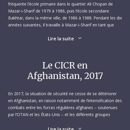
fréquente l’école primaire dans le quartier Ali Chopan de
Mazar-i-Sharif de 1979 à 1986, puis l’école secondaire
Bakhtar, dans la même ville, de 1986 à 1988. Pendant les dix
années suivantes, il travaille à Mazar-i-Sharif en tant que
chauffeur mécanicien.
Lire la suite
En octobre 2000, Sayed répond à une offre d’emploi de
chauffeur mécanicien au sein de la sous-délégation du CICR
à Mazar-i-Sharif. Il prend ses fonctions au mois de mars de
Le CICR en
l’année suivante. Ce recrutement convient de toute évidence
Afghanistan, 2017
aux deux parties, puisque Sayed passera près de deux
décennies au service du CICR. C’est un collaborateur
consciencieux, coopératif et toujours prêt à aider ses
En 2017, la situation de sécurité ne cesse de se détériorer
collègues de l’équipe des transports, qui savent — comme
en Afghanistan, en raison notamment de l’intensification des
tous les collaborateurs de la sous-délégation — que l’on
combats entre les forces régulières afghanes – soutenues
peut compter sur lui en toutes circonstances.
par l’OTAN et les États-Unis – et les différents groupes
armés à l’œuvre sur place. Une détérioration encore
Le 8 février 2017, Sayed est en route avec une équipe du
exacerbée par la nature fragmentée du conflit, due
Lire la suite
CICR pour livrer du fourrage à des éleveurs de bétail dans le