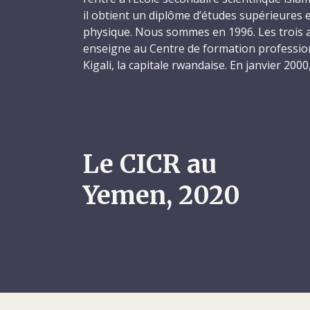
il obtient un diplôme d’études supérieures
physique. Nous sommes en 1996. Les trois an
enseigne au Centre de formation profession
Kigali, la capitale rwandaise. En janvier 200
vocation pour les professions médicales, il s’i
santé de Kigali, d’où il ressort, quatre ans 
un diplôme de technicien supérieur en imag
Il est rapidement embauché comme radiolo
Le CICR au
de district du nord de Kigali, où il travaille
septembre 2006, Saïdi décroche un nouvel e
Yemen, 2020
radiologie de l’hôpital King Faisal de Kigali.
ans et en deviendra même le responsable. En 
professionnelles, animé par une soif d’appre
cessera de se former dans différents domai
désordre, une licence en sciences sociales de
indépendante de Kigali, un baccalauréat en
diagnostique de l’Ernest Cook Ultrasound 