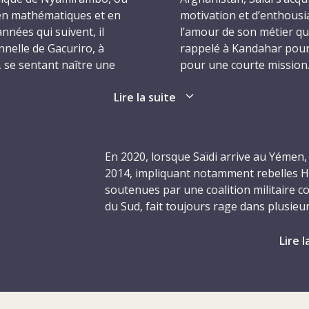
 en mathématiques et en
motivation et d’enthousi
nées qui suivent, il
l’amour de son métier qui
nelle de Gacuriro, à
rappelé à Kandahar pour
0, se sentant naître une
pour une courte mission
nscrit à l’Institut de
Lire la suite
plus tard, avec en poche
Il arrive à Sanaa, la cap
erie médicale.
d’octobre, avec pour tâ
radiologie de deux établi
gue dans deux hôpitaux
rural de Bajil et l’hôpita
En 2020, lorsque Saïdi arrive au Yémen, 
ra pendant deux ans. En
l’installation de nouvea
2014, impliquant notamment rebelles 
mploi dans l’unité de
aux normes édictées par 
soutenues par une coalition militaire co
 Il y exercera pendant sept
matière de radioprotectio
du Sud, fait toujours rage dans plusieu
parallèle à ses activités
l’expertise de Saïdi se r
d’Abyan, de Hodeïda, de Marib et de Taïz
ndre sans limite, il ne
au-delà de ses compétence
lancé par l’ONU afin de permettre aux p
Lire l
nes, obtenant, dans le
partager son savoir avec 
contenir la propagation du Covid-19 res
 l’Université
d’améliorer la prise en c
gouvernementales et groupes armés – t
 échographie médicale
point que le directeur d
et l’État islamique –, et entre ces gro
Research and Education
talent et son enthousias
belle. Les conséquences humanitaires de