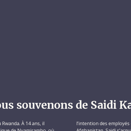
us souvenons de Saidi K
u Rwanda. À 14 ans, il
l’intention des employés
lamique de Nyamirambo, où
Afghanistan, Saïdi s’acq