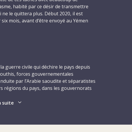
asme, habité par ce désir de transmettre
 ne le quittera plus. Début 2020, il est
 six mois, avant d’être envoyé au Yémen
.
itale yéménite, dans le courant du mois
che de moderniser les départements de
ssements soutenus par le CICR, l’hôpital
l d’Al-Talh. Il doit notamment y encadrer
la guerre civile qui déchire le pays depuis
ux appareils de radiographie qui répondent
Houthis, forces gouvernementales
l’Organisation mondiale de la Santé en
nduite par l’Arabie saoudite et séparatistes
n. Dans cet exercice, le savoir-faire et
rs régions du pays, dans les gouvernorats
évèlent une fois de plus inestimables. Mais
, en particulier. L’appel au cessez-le-feu
s techniques indiscutables, c’est sa soif de
arties de concentrer leurs efforts pour
a suite
les radiologues locaux dans l’intention
te lettre morte, et les combats entre forces
harge des patients qui force le respect. Au
els qu’Al-Qaida dans la péninsule arabique
’un des deux établissements, ébloui par son
upes armés eux-mêmes, continuent de plus
me, lui demande de prolonger son séjour.
 toutes ces années de violences fratricides