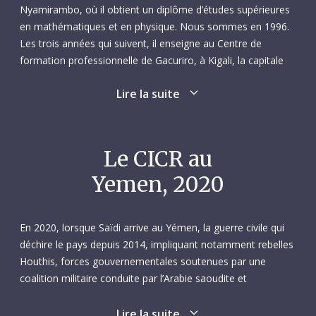
Nyamirambo, où il obtient un diplôme d’études supérieures
en mathématiques et en physique. Nous sommes en 1996.
Les trois années qui suivent, il enseigne au Centre de
formation professionnelle de Gacuriro, à Kigali, la capitale
rwandaise. En janvier 2000, se sentant naître une vocation
Lire la suite
pour les professions médicales, il s’inscrit à l’Institut de santé
de Kigali, d’où il ressort, quatre ans plus tard, avec en poche
un diplôme de technicien supérieur en imagerie médicale.
Le CICR au
Il est rapidement embauché comme radiologue dans deux
Yemen, 2020
hôpitaux de district du nord de Kigali, où il travaillera
pendant deux ans. En septembre 2006, Saïdi décroche un
nouvel emploi dans l’unité de radiologie de l’hôpital King
En 2020, lorsque Saïdi arrive au Yémen, la guerre civile qui
Faisal de Kigali. Il y exercera pendant sept ans et en
déchire le pays depuis 2014, impliquant notamment rebelles
deviendra même le responsable. En parallèle à ses activités
Houthis, forces gouvernementales soutenues par une
professionnelles, animé par une soif d’apprendre sans limite,
coalition militaire conduite par l’Arabie saoudite et
il ne cessera de se former dans différents domaines,
séparatistes du Sud, fait toujours rage dans plusieurs
obtenant, dans le désordre, une licence en sciences sociales
régions du pays, dans les gouvernorats d’Abyan, de
Lire la suite
de l’Université indépendante de Kigali, un baccalauréat en