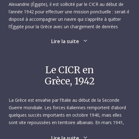
Alexandrie (Égypte), il est sollicité par le CICR au début de
l’année 1942 pour effectuer une mission ponctuelle : serait-il
disposé à accompagner un navire qui s’apprête à quitter
l’Égypte pour la Grèce avec un chargement de denrées
alimentaires urgentes ? La Grèce est alors occupée par
Lire la suite
l’Allemagne et l’Italie, qui exigent, pour autoriser le voyage, la
présence à bord d’un convoyeur ressortissant de la Suisse,
pays neutre. La mission éloignerait Richard de son travail à
l’usine de coton Helvetia — et de sa conjointe, épousée
Le CICR en
trois ans auparavant — pendant plusieurs semaines.
Grèce, 1942
Le plan initial prévoit que Richard embarque sur le
Radmanso, un bateau à vapeur chargé de 7000 tonnes de
La Grèce est envahie par l’Italie au début de la Seconde
blé à acheminer jusqu’au port du Pirée. Or, finalement la
Guerre mondiale. Les forces italiennes remportent d’abord
présence d’un convoyeur suisse ne s’avère pas nécessaire,
quelques succès importants en octobre 1940, mais elles
et le navire effectue le trajet prévu au mois de mars. Une
sont vite repoussées en territoire albanais. En mars 1941,
autre expédition du CICR est prévue pour la fin du mois de
l’Allemagne intervient sur le front grec, conduisant à la
mai : le Stureborg, un bateau à vapeur battant pavillon
capitulation de l’armée, et occupe alors le pays. L’Italie est
Lire la suite
suédois, doit transporter quelque 2000 tonnes de blé