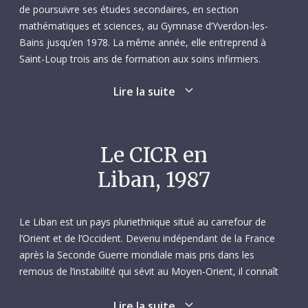
de poursuivre ses études secondaires, en section
mathématiques et sciences, au Gymnase d’Yverdon-les-
Bains jusqu’en 1978. La même année, elle entreprend à
Saint-Loup trois ans de formation aux soins infirmiers.
Diplômée en 1981, elle consacre les six années suivantes à
Lire la suite
travailler en tant qu’infirmière en soins généraux – d’abord à
l’hôpital d’Orbe, où elle est employée de 1981 à 1983 dans la
salle de réveil des Urgences, puis à l’hôpital du district de
Courtelary, où elle travaille de 1983 à 1987 aux soins
Le CICR en
intensifs. Spécialisée dans les soins d’urgence et la pédiatrie,
Liban, 1987
elle est extrêmement appréciée pour ses connaissances,
son efficacité et son bon sens.
Le Liban est un pays pluriethnique situé au carrefour de
Pernette est en outre une pianiste accomplie après 11 ans
l’Orient et de l’Occident. Devenu indépendant de la France
d’étude de cet instrument. Elle joue aussi de la guitare et de
après la Seconde Guerre mondiale mais pris dans les
la flûte. Au nombre de ses autres passe-temps favoris
remous de l’instabilité qui sévit au Moyen-Orient, il connaît
figurent la photographie, le bricolage et la lecture, sans
alors des troubles intermittents pendant plusieurs décennies.
parler de sports tels que la randonnée, la natation, le vélo et
À la suite de la guerre israélo-arabe de 1948, des dizaines de
Lire la suite
le ski. Ses voyages lui font surtout parcourir l’Europe