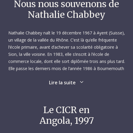
Nous nous souvenons de
Nathalie Chabbey
Nathalie Chabbey naît le 19 décembre 1967 à Ayent (Suisse),
un village de la vallée du Rhône. C’est là qu’elle fréquente
l’école primaire, avant d’achever sa scolarité obligatoire à
Sion, la ville voisine. En 1983, elle s’inscrit à l’école de
commerce locale, dont elle sort diplômée trois ans plus tard.
Elle passe les derniers mois de l’année 1986 à Bournemouth
(Royaume-Uni), où elle décroche un certificat d’anglais.
Lire la suite
En mars 1987, Nathalie trouve un emploi de secrétaire à
l’UBS de Genève, où elle travaillera pendant deux ans au sein
du Service de gestion de sociétés. Elle est ensuite engagée
par un bureau d’architectes genevois, toujours en tant que
Le CICR en
secrétaire, de mars 1989 à août 1992, avec une parenthèse
Angola, 1997
de quelques mois à la fin de l’année 1991, qui lui permet
d’obtenir le certificat de cafetier-restaurateur. En septembre
1992, elle part en Asie du Sud-Est pour y travailler comme