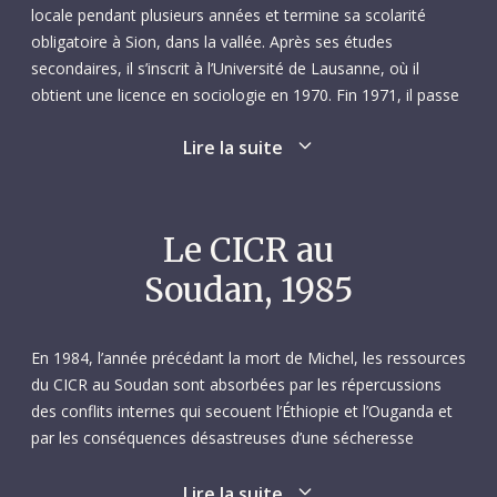
locale pendant plusieurs années et termine sa scolarité
obligatoire à Sion, dans la vallée. Après ses études
secondaires, il s’inscrit à l’Université de Lausanne, où il
obtient une licence en sociologie en 1970. Fin 1971, il passe
quelques mois au Royaume-Uni pour apprendre l’anglais.
Lire la suite
Michel est né à la montagne, et la montagne fera partie de
lui pendant toute sa vie. Mais c’est une relation complexe :
Michel n’a que quatre ans lorsque son père, un alpiniste
Le CICR au
chevronné, meurt dans une tempête en revenant d’une
Soudan, 1985
difficile ascension du Cervin. La mort de son père ne
décourage toutefois pas Michel, qui conserve sa passion
pour la montagne : il obtient le diplôme de moniteur de ski
En 1984, l’année précédant la mort de Michel, les ressources
en 1965 et, l’année suivante, il achève la formation
du CICR au Soudan sont absorbées par les répercussions
extrêmement rigoureuse exigée pour être guide de
des conflits internes qui secouent l’Éthiopie et l’Ouganda et
montagne.
par les conséquences désastreuses d’une sécheresse
dramatique dans la région. La guerre civile éthiopienne, qui
Lorsque Michel postule au CICR en 1972, son intention est
voit s’affronter le gouvernement marxiste-léniniste (le « Derg
Lire la suite
d’exercer sa profession de guide l’été et de partir en mission