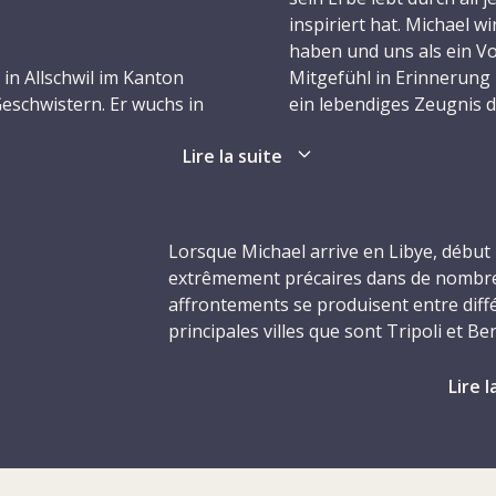
inspiriert hat. Michael 
haben und uns als ein Vo
in Allschwil im Kanton
Mitgefühl in Erinnerung 
Geschwistern. Er wuchs in
ein lebendiges Zeugnis d
t und Neugierde nahezu
seiner Mitmenschen zu st
Lire la suite
brachte er ganze Tage
und den Nachbarskindern
Nous nous souvenons d
pielte viel, stritt sich
Michael Greub, né le 19 j
tstage. In diesen
Bâle-Campagne, en Suisse,
Lorsque Michael arrive en Libye, début 
d Lachen konnte Michael
dans un environnement emp
extrêmement précaires dans de nombre
passait ses journées à ex
affrontements se produisent entre diff
ses sœurs et les enfants 
principales villes que sont Tripoli et B
nz Europa prägten seine
surtout s’amusant et cél
combats acharnés. Les attaques contre l
ellen Reichtum der
insouciantes étaient rem
pouvoirs publics, mais aussi contre les ci
Lire l
ische Megalithen und
s’épanouissait pleinemen
les établissements de soins, se multipl
er Familie kletterte er
et les affrontements sporadiques, en pa
lerlei Gegenstände, sang
Les voyages annuels avec
l’escalade de la violence, des civils sont
ael war derjenige, der
profondément marqué son 
plusieurs reprises. Il est en outre fr