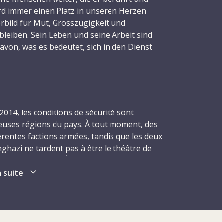
wird immer einen Platz in unseren Herzen
rbild für Mut, Grosszügigkeit und
bleiben. Sein Leben und seine Arbeit sind
avon, was es bedeutet, sich in den Dienst
ellen.
e Michael Greub
anvier 1972 à Allschwil, dans le canton de
 était l'aîné de quatre enfants. Il a grandi
2014, les conditions de sécurité sont
reint de liberté et de curiosité. Enfant, il
uses régions du pays. À tout moment, des
plorer les jardins du quartier de Bâle avec
érentes factions armées, tandis que les deux
voisins, jouant, se disputant parfois, mais
enghazi ne tardent pas à être le théâtre de
ébrant des anniversaires. Ces années
es institutions d’État et les membres des
plies de rires et de découvertes, où Michael
vils et les infrastructures civiles, y compris
a suite
t.
ient ; tout comme les heurts interethniques
rticulier dans le sud du pays. En raison de
 sa famille à travers l’Europe ont
 blessés, tués ou déplacés, certains à
enfance. Michael était fasciné par les
équent que des membres du personnel médical