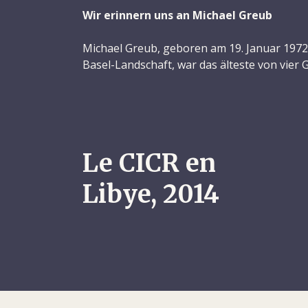
Wir erinnern uns an Michael Greub
Michael Greub, geboren am 19. Januar 1972 
Basel-Landschaft, war das älteste von vier 
einem Umfeld auf, in dem er seine Freihei
ungehindert ausleben konnte. Als Kind ver
damit, gemeinsam mit seinen Schwestern 
die Basler Quartiersgärten zu erkunden. Man s
ab und zu, vergnügte sich und feierte Gebur
Le CICR en
unbeschwerten Jahren voller Abenteuer un
sich frei entfalten.
Libye, 2014
Die jährlichen Reisen mit der Familie in ga
Kindheit. Michael war fasziniert vom kultur
besuchten Länder: Kirchen, Schlösser, kelt
etruskische Stätten. Bei den Ausflügen mit d
auf Felsen, beobachtete Tiere, sammelte al
und rannte vergnügt durch die Gegend. Mich