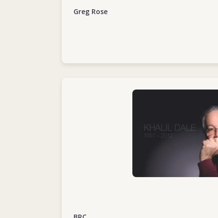
infirmiers et infirmières à l’Hôpital des malad
Greg Rose
d'hygiène et des maladies tropicales de Lon
transmettre ses connaissances et partager
pour lui une passion qui l’habitera tout au l
1994, la reine Elisabeth II lui décernera d’ail
l’Ordre de l’Empire britannique en reconnai
engagement humanitaire partout dans le 
En 1995, Khalil est de retour au CICR, qui l
Mazar-i-Sharif, en Afghanistan. Sur place, il
détention, participe à la prise en charge de
BRC