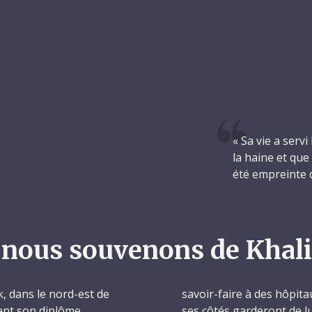
« Sa vie a serv
la haine et que 
été empreinte de
nous souvenons de Khali
rk, dans le nord-est de
savoir-faire à des hôpita
ient son diplôme
ses côtés garderont de lui