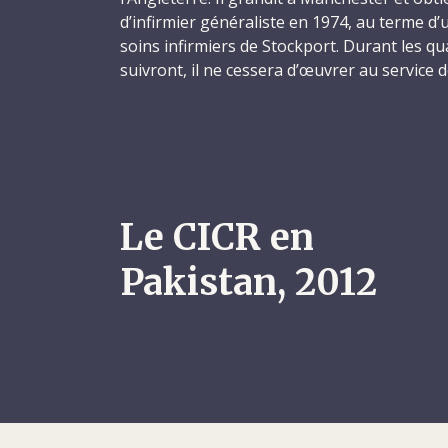
d’infirmier généraliste en 1974, au terme d’
soins infirmiers de Stockport. Durant les qu
suivront, il ne cessera d’œuvrer au service 
En 1981, Khalil entreprend la première d’un
missions médicales au sein de la grande fami
est détaché par la Croix-Rouge britannique 
de la Fédération internationale des Sociétés
Croissant-Rouge à Turkana, au Kenya. Res
Le CICR en
programme alimentaire, il excelle dans son t
Croix-Rouge du Kenya le nomme membre hono
Pakistan, 2012
était l’humilité incarnée, ne cessera, sa vie 
témoigner de la reconnaissance et de la gra
pas le mèneront. Khalil, dont le nom de nai
que ses proches et ses amis surnommaient K
l’islam la même année.
Il enchaîne ensuite une série de missions mé