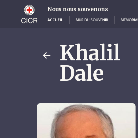
Skip
to
Nous nous souvenons
main
content
ACCUEIL
MUR DU SOUVENIR
MÉMORIA
Khalil
Dale