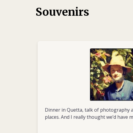
Rouge et d’autres organisations en Arabie 
Souvenirs
en Afghanistan. De 1982 à 1984, durant son
saoudite où il travaille comme directeur adjo
dans deux hôpitaux, Khalil apprend l’arabe c
cursus d’études islamiques à l’Université is
passe ensuite trois ans à Londres, qu’il con
géographie et d’anthropologie à l’École des
africaines de l'Université de Londres.
En 1992, jeune diplômé, il entame sa premiè
en qualité d’infirmier de terrain en Somalie,
une crise humanitaire de grande ampleur. C
au long de sa vie, Khalil laissera une impres
personnes qui croiseront son chemin. Trava
compatissant, entièrement dévoué à ses col
optimisme sans faille, il forcera le respect 
Dinner in Quetta, talk of photography an
mission exigeante à Mogadiscio.
places. And I really thought we’d have 
Après la Somalie, il passe une année à Lon