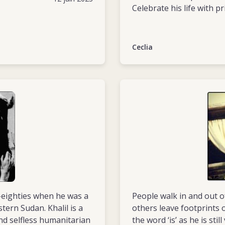
Celebrate his life with p
Ceclia
d-eighties when he was a
People walk in and out o
tern Sudan. Khalil is a
others leave footprints o
nd selfless humanitarian
the word ‘is’ as he is sti