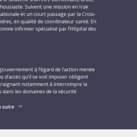
housiaste. Suivent une mission en Irak
ationale et un court passage par la Croix-
dres, en qualité de coordinateur santé. En
omme infirmier spécialisé par l’Hôpital des
 restera trois ans. À côté de ses obligations
rvient comme maître de conférences à l’École
africaines, au sein de laquelle il coordonne
nt avec d’autres enseignants, un cours sur
ernationale aux réfugiés et aux personnes
 gouvernement à l’égard de l’action menée
elles. Il enseigne aussi ponctuellement à
ns d’accès qu’il se voit imposer obligent
ù il donne des conférences sur des thèmes
ontraignant notamment à interrompre la
 famine ou les environnements tropicaux et
ées dans les domaines de la sécurité
sainissement. En mai, le climat d’insécurité
inat de Khalil conduit le CICR à suspendre
a suite
 à Dumfries, en Écosse, pour s’occuper de sa
ption de son programme de réadaptation
. En même temps, il travaille à temps partiel
ent des liens familiaux et de sa
é à l’Infirmerie royale de Dumfries et
 Pakistan –, puis à entamer une réflexion
 notamment des personnes atteintes dans
ys. En août, l’institution soumet au