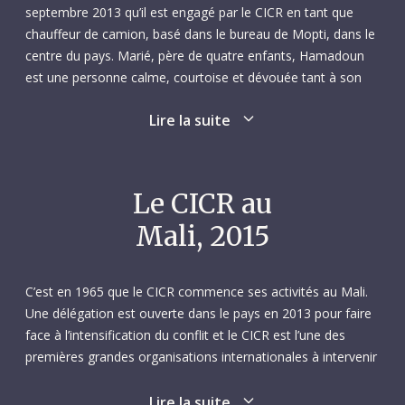
septembre 2013 qu’il est engagé par le CICR en tant que
chauffeur de camion, basé dans le bureau de Mopti, dans le
centre du pays. Marié, père de quatre enfants, Hamadoun
est une personne calme, courtoise et dévouée tant à son
travail qu’à ses collègues, qui le tiennent en haute estime.
Lire la suite
Animé par un sens très fort du travail d’équipe, il répond
toujours présent en cas d’urgence opérationnelle.
Hamadoun est engagé par le CICR alors que son pays
Le CICR au
traverse une période troublée. Chauffeur expérimenté, il est
Mali, 2015
constamment sur les routes pour transporter des
marchandises destinées à répondre aux besoins des
innombrables personnes touchées par le violent conflit qui
C’est en 1965 que le CICR commence ses activités au Mali.
secoue le Mali. En février-mars 2015, il effectue quatre
Une délégation est ouverte dans le pays en 2013 pour faire
voyages successifs : il quitte Sévaré (près de Mopti) le 20
face à l’intensification du conflit et le CICR est l’une des
février pour acheminer une livraison à Tombouctou, puis, à
premières grandes organisations internationales à intervenir
partir du 25 février, il assure un transport de matériel
dans le nord du pays. Cette année-là, de nombreux
informatique de Tombouctou à Bamako, suivi, à compter
affrontements entraînent le déplacement de milliers de
Lire la suite
du 10 mars, d’un transfert de matériel de Sévaré à Gao et à