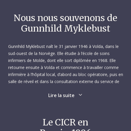
Nous nous souvenons de
Gunnhild Myklebust
Gunnhild Myklebust naît le 31 janvier 1946 à Volda, dans le
sud-ouest de la Norvège. Elle étudie à l’école de soins
infirmiers de Molde, dont elle sort diplômée en 1968. Elle
retourne ensuite à Volda et commence à travailler comme
infirmière à l’hôpital local, d’abord au bloc opératoire, puis en
salle de réveil et dans la consultation externe du service de
chirurgie. Elle restera dans cet hôpital jusqu’en août 1993.
Lire la suite
C’est une collègue très appréciée et très aimée, qui a la
réputation d’être enjouée, impulsive et plus encline à
exprimer ses sentiments qu’à respecter les conventions
sociales. Bref, c’est quelqu’un avec qui on ne s’ennuie pas.
Le CICR en
Après avoir élevé cinq enfants, elle devient grand-mère pour
la première fois en 1990. En plus des soins infirmiers,