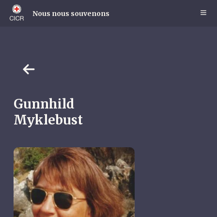
Skip
to
Nous nous souvenons
main
content
Gunnhild
Myklebust