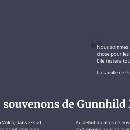
Nous sommes si
chose pour les a
Elle restera t
La famille de G
 souvenons de Gunnhild
 Volda, dans le sud-
Au début du mois de nov
soins infirmiers de
de Norvège pour sa prem