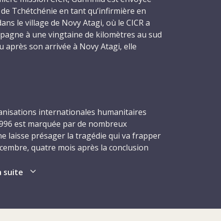
 de Tchétchénie en tant qu’infirmière en
dans le village de Novy Atagi, où le CICR a
mpagne à une vingtaine de kilomètres au sud
eu après son arrivée à Novy Atagi, elle
d-mère pour la deuxième fois.
 17 décembre 1996, six délégués, dont
ans, sont abattus dans leur sommeil par des
 qui font irruption dans la résidence du
anisations internationales humanitaires
l. Comme Gunnhild, quatre des délégués
 1996 est marquée par de nombreux
étachés auprès du CICR par leur Société
ne laisse présager la tragédie qui va frapper
ge : Ingebjørg Foss, 42 ans, elle aussi
 décembre, quatre mois après la conclusion
ouge de Norvège ; Hans Elkerbout, 47 ans,
es Tchétchènes, six délégués qui travaillent
Rouge néerlandaise ; Nancy Malloy, 51 ans,
 dont Gunnhild, sont assassinés de sang-
a suite
de la Croix-Rouge canadienne ; et Sheryl
re de la Croix-Rouge néo-zélandaise. La
ière-cheffe Fernanda Calado, 49 ans, de
combats en Tchétchénie entre les troupes
ravaillait pour le CICR depuis de nombreuses
tchènes, obligeant les civils à fuir par