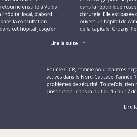
e retourne ensuite à Volda
dans la république russe
l’hôpital local, d’abord
chirurgie. Elle est basée 
t dans la consultation
ouvert un hôpital de ca
 dans cet hôpital jusqu’en
de la capitale, Grozny. P
et très aimée, qui a la
apprend qu’elle est gran
Lire la suite
 encline à exprimer ses
ciales. Bref, c’est
Aux premières heures du
 avoir élevé cinq
Gunnhild qui a alors 50 
emière fois en 1990. En
hommes armés et masqués
Pour le CICR, comme pour d’autres org
ravaux d’aiguille, le
CICR voisine de l’hôpita
actives dans le Nord-Caucase, l’année
u bénévolat pendant son
assassinés avaient été d
problèmes de sécurité. Toutefois, rien 
nationale de la Croix-Rou
l’institution : dans la nuit du 16 au 17
infirmière de la Croix-R
d’un cessez-le-feu entre les Russes et l
me volonté d’aider les
constructeur à la Croix-
à l’hôpital de campagne de Novy Atagi,
Lire l
qui ne cesse de se
administratrice médicale 
froid.
ild prend le temps de
Thayer, 40 ans, infirmiè
ns infirmiers dans les
sixième victime, l’infirm
L’année a débuté par une reprise des 
ensée par la Croix-
nationalité espagnole, t
fédérales russes et les séparatistes tché