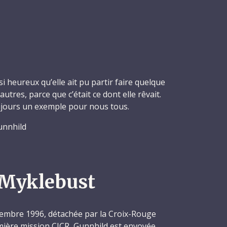
 heureux qu’elle ait pu partir faire quelque
utres, parce que c’était ce dont elle rêvait.
oujours un exemple pour nous tous.
unnhild
 Myklebust
embre 1996, détachée par la Croix-Rouge
ière mission CICR, Gunnhild est envoyée