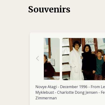
Rouge de Norvège à l’école de soins infirm
Souvenirs
suivante, elle passe six mois comme infirmi
l’hôpital Al-Ittihad de Naplouse, en Cisjord
mission, qui a été organisée par l’interméd
d’aide (NORWAC), fait une profonde impress
devient de plus en plus important pour elle 
des zones de conflit et de catastrophe.
Elle quitte l’hôpital de Volda en août 1993 p
infirmière de bloc opératoire à l’hôpital centr
plus au sud. Là, elle adhère à la Croix-Rouge 
suite membre du conseil. Plus tard, elle est
d’administration de l’Organisation norvégie
section de Førde.
En octobre 1995, Gunnhild passe neuf moi
Novye Atagi - December 1996 - From Lef
en tant qu’infirmière de bloc opératoire à l
Myklebust - Charlotte Dong Jensen - F
norvégien de Tuzla. Son poste relève de la
Zimmerman
Company, qui fait partie de la force de maint