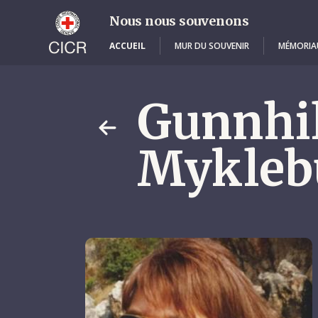
Skip
to
Nous nous souvenons
main
content
ACCUEIL
MUR DU SOUVENIR
MÉMORIA
Gunnhi
Mykleb