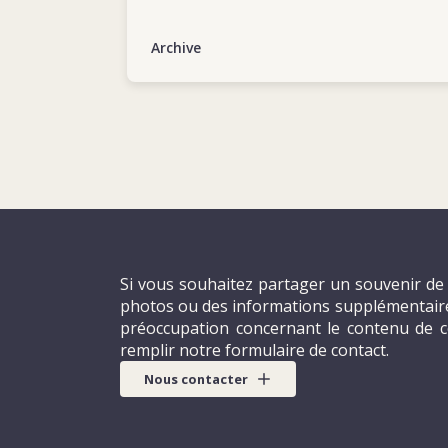
Nations Unies. Ses compétences professionn
attentifs et sa gentillesse – sans parler de l
Archive
aider les autres dans les situations difficile
apprécié et respecté de l’équipe. Avec son
rire chaleureux et ses délicieux gâteaux faits
collègue et camarade que tout le monde rêve
Si vous souhaitez partager un souvenir de 
photos ou des informations supplémentaires
préoccupation concernant le contenu de c
remplir notre formulaire de contact.
Nous contacter