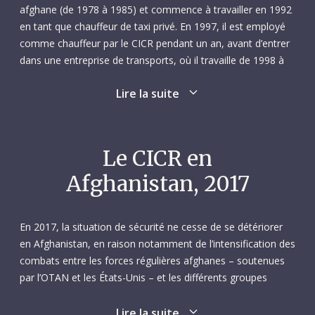
afghane (de 1978 à 1985) et commence à travailler en 1992
en tant que chauffeur de taxi privé. En 1997, il est employé
comme chauffeur par le CICR pendant un an, avant d’entrer
dans une entreprise de transports, où il travaille de 1998 à
2000.
Lire la suite
Ghulam réintègre le CICR en octobre 2002 en tant que
chauffeur de la sous-délégation de Mazar-i-Sharif. Avec le
temps, il devient l’un des chauffeurs les plus expérimentés
Le CICR en
de la sous-délégation. Il a la réputation de prendre le plus
Afghanistan, 2017
grand soin aussi bien de ses passagers que de ses véhicules.
La sécurité est toujours au centre de ses préoccupations.
Travailleur acharné, il n’en oublie pas pour autant de veiller
En 2017, la situation de sécurité ne cesse de se détériorer
sur ses collègues, si bien qu’il est aimé et respecté des
en Afghanistan, en raison notamment de l’intensification des
autres membres de l’équipe chargée des transports. Ghulam
combats entre les forces régulières afghanes – soutenues
parle le dari (sa langue maternelle), le pachtou, l’anglais et le
par l’OTAN et les États-Unis – et les différents groupes
russe.
armés à l’œuvre sur place. Une détérioration encore
exacerbée par la nature fragmentée du conflit, due
Lire la suite
Le 8 février 2017, Ghulam est en route avec une équipe du