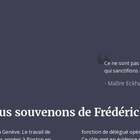
Ce ne sont pas 
qui sanctifions
- Maître Eckha
us souvenons de Frédéric
 Genève. Le travail de
fonction de délégué opér
es années à Boston en
Ce rôle met en évidence 