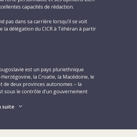
xcellentes capacités de rédaction.
d pas dans sa carrière lorsqu’il se voit
de la délégation du CICR à Téhéran à partir
ne guerre Iran-Irak. Il s’agit là d’un rôle
déric est félicité pour la vigilance avec
ition du CICR ainsi que pour son aptitude à
ourageuses et à mobiliser son équipe. Il
ct des personnes et des organismes
ougoslavie est un pays pluriethnique
dehors du CICR – y compris des populations
Herzégovine, la Croatie, la Macédoine, le
ssion de protéger. Après son retour au
 et de deux provinces autonomes – la
our une courte période, il est envoyé en
st sous le contrôle d’un gouvernement
ier la fonction de chef de la sous-délégation
oz Tito. Bien que communiste, le pays reste
s, au plus fort de la guerre civile.
uerre froide. Il jouit d’une relative
a suite
é économique jusqu’à la fin des années 1970.
 reçoit une nouvelle affectation en tant que
à l’abri de forces centrifuges, et les
fois-ci en Éthiopie, à Addis-Abeba. En toile
urs des années 1970 et 1980. La chute du
Ogaden – mais la délégation doit également
sage géopolitique, et le gouvernement de