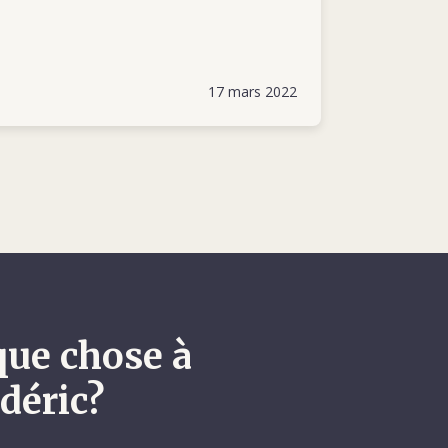
/document/bosnia-herzegovina-25-
ty
17 mars 2022
que chose à
déric?