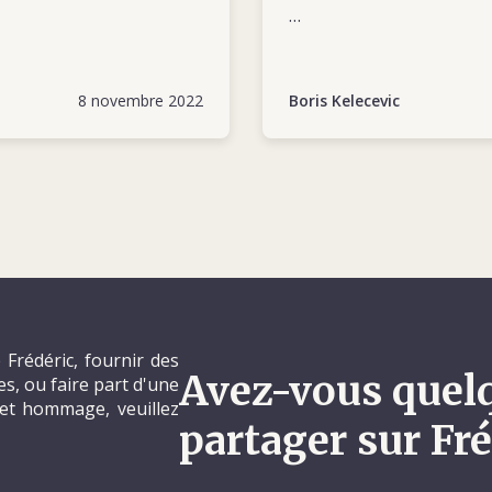
https://www.icrc.org/en
years-dedicated-humani
8 novembre 2022
Boris Kelecevic
Frédéric, fournir des
Avez-vous quel
, ou faire part d'une
et hommage, veuillez
partager sur Fré