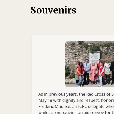
sémitiques telles que l’arabe. Une fois de r
Souvenirs
parachève ses études en y ajoutant un diplô
hautes d’études internationales et du dével
l’été 1980.
Sa seule expérience professionnelle jusqu’a
travail au kibboutz, a été sa fonction d’ass
Christian Robert à la faculté de droit de l’U
période d’assistanat, qui dure d’octobre 19
l’hiver passé à Berlin), est notamment l’occ
d’écrire un traité sur l’euthanasie qui est p
préface du Pr Robert. En 1980, Frédéric signe
loi, médiation de la violence », qui paraît da
société. Ces deux textes donnent une idée de
du talent pour l’écriture qu’il allait mettr
contribution dans son travail pour le CICR.
As in previous years, the Red Cross of
May 18 with dignity and respect, hono
En juillet 1980, Frédéric pose sa candidatur
Frédéric Maurice, an ICRC delegate who tr
délégué polyvalent au CICR. Au cours du pr
while accompanying an aid convoy for t