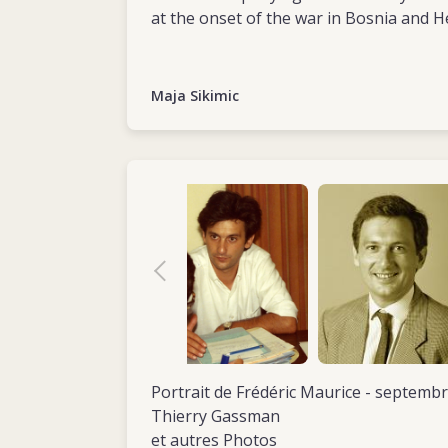
on le juge cultivé, doué d’un esprit curieux, fa
at the onset of the war in Bosnia and 
Malgré son peu d’expérience professionnelle
comme susceptible de faire carrière dans l’in
Maja Sikimic
Pour sa première mission, qui dure près d’un
envoyé fin novembre 1980 à Jérusalem comm
supérieurs le trouvent intelligent, compéten
pendant cette période qu’il se marie, et le 
enfants au cours des quatre années suivan
de Frédéric le ramène au siège du CICR à Ge
Portrait de Frédéric Maurice - septem
Thierry Gassman
et autres Photos