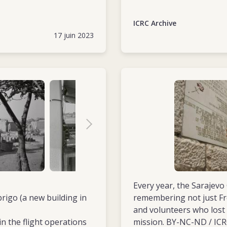
ICRC Archive
17 juin 2023
Every year, the Sarajev
igo (a new building in
remembering not just Fré
and volunteers who lost 
 the flight operations
mission. BY-NC-ND / IC