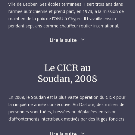
ville de Leoben. Ses écoles terminées, il sert trois ans dans
l’armée autrichienne et prend part, en 1973, à la mission de
maintien de la paix de l’ONU à Chypre. Il travaille ensuite
pendant sept ans comme chauffeur routier international,
avant de bifurquer vers l’industrie métallurgique, où il
Lire la suite
occupera différents postes allant de mécanicien à
contremaître. En 1993, il obtient une maîtrise en génie
mécanique de l’Institut Humboldt de formation des adultes
de Vienne. À partir de là, il s’engagera dans la voie
Le CICR au
humanitaire, et travaillera presque exclusivement au service
Soudan, 2008
du Mouvement international de la Croix-Rouge et du
Croissant-Rouge.
En 2008, le Soudan est la plus vaste opération du CICR pour
En septembre 1994, pour sa première mission, Emmerich
la cinquième année consécutive. Au Darfour, des milliers de
est envoyé par la Fédération internationale des Sociétés de
personnes sont tuées, blessées ou déplacées en raison
la Croix-Rouge et du Croissant-Rouge à Ngara, dans le nord-
d’affrontements intertribaux motivés par des litiges fonciers
ouest de la Tanzanie, où il travaillera comme technicien au
ou liés aux ressources, de l’anarchie généralisée et de
sein d’une équipe d’ingénieurs hydrauliciens de la Croix-
confrontations armées sporadiques. Simultanément,
Lire la suite
Rouge autrichienne. Six mois plus tard, toujours à Ngara, il