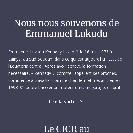
Nous nous souvenons de
Emmanuel Lukudu
Emmanuel Lukudu Kennedy Laki naît le 16 mai 1973 à
Lainya, au Sud-Soudan, dans ce qui est aujourd’hui l’État de
l’Équatoria central. Après avoir achevé la formation
nécessaire, « Kennedy », comme l’appellent ses proches,
commence à travailler comme chauffeur et mécanicien en
1993. S’il adore bricoler un moteur dans un garage, ce qu’il
aime par-dessus tout, c’est être sur la route au volant d’un
Lire la suite
camion. Pour lui, conduire est autant une passion qu’une
profession.
Kennedy a près de 20 ans d’expérience à son actif lorsqu’il
Le CICR au
entre en décembre 2014 à la délégation du CICR à Juba