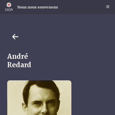
Skip
to
Nous nous souvenons
main
content
André
Redard