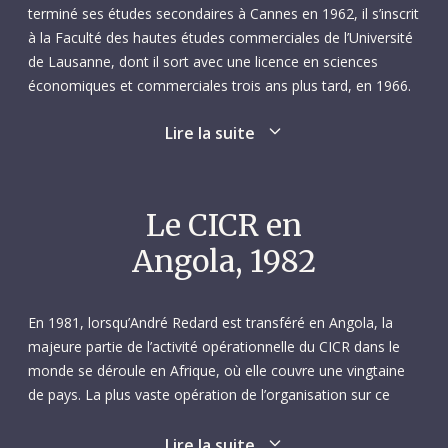
terminé ses études secondaires à Cannes en 1962, il s’inscrit
à la Faculté des hautes études commerciales de l’Université
de Lausanne, dont il sort avec une licence en sciences
économiques et commerciales trois ans plus tard, en 1966.
Il gagne un prix universitaire pour l’excellence de ses
Lire la suite
résultats de licence.
La carrière d’André décolle rapidement. Après avoir été
pendant quatre mois assistant en comptabilité et
Le CICR en
mathématiques commerciales à l’Université de Lausanne en
Angola, 1982
1966, il est engagé par Nestlé en 1967 en tant qu’inspecteur
comptable. Il quitte cet emploi en 1968 pour entrer au
Département politique fédéral suisse (aujourd’hui le
En 1981, lorsqu’André Redard est transféré en Angola, la
Département fédéral des Affaires étrangères). Pendant les
majeure partie de l’activité opérationnelle du CICR dans le
neuf années suivantes, il enseigne les statistiques
monde se déroule en Afrique, où elle couvre une vingtaine
commerciales à l’Université nationale du Rwanda, s’occupe
de pays. La plus vaste opération de l’organisation sur ce
d’aide au développement à Berne, et enseigne les
continent est son programme d’assistance en Angola. Ce
statistiques commerciales à l’Université du Burundi, où il est
pays a obtenu son indépendance du Portugal en novembre
Lire la suite
nommé doyen de sa faculté. Au milieu des années 1970, il