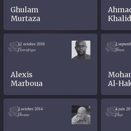
Ghulam
Ahma
Murtaza
Khali
12 octobre 2016
2 septem
Centrafrique
Yemen
Alexis
Moha
Marboua
Al-Ha
2 octobre 2014
4 juin 20
Ukraine
Libye