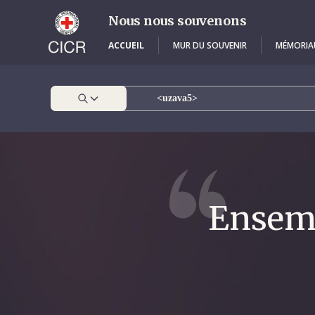
Skip
to
Nous nous souvenons
main
content
ACCUEIL
MUR DU SOUVENIR
MÉMORIA
Ensemb