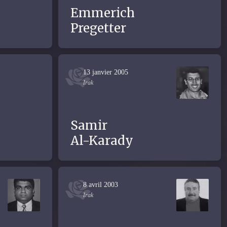
Emmerich
Pregetter
13 janvier 2005
Irak
Samir
Al-Karady
8 avril 2003
Irak