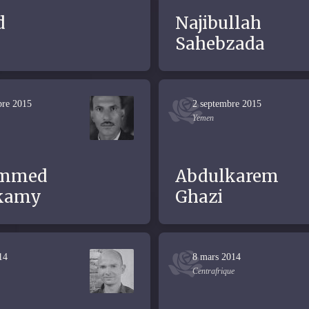
d
Najibullah
d
Sahebzada
bre 2015
2 septembre 2015
Yemen
mmed
Abdulkarem
kamy
Ghazi
14
8 mars 2014
Centrafrique