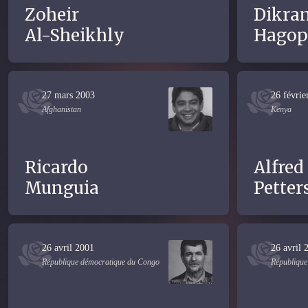
Zoheir
Dikra
Al-Sheikhly
Hagop
27 mars 2003
26 févrie
Afghanistan
Kenya
Ricardo
Alfred
Munguia
Petter
26 avril 2001
26 avril 
République démocratique du Congo
République