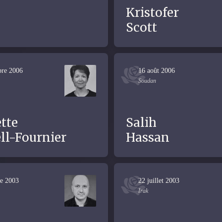
Kristofer
Scott
bre 2006
16 août 2006
Soudan
tte
Salih
ll-Fournier
Hassan
re 2003
22 juillet 2003
Irak