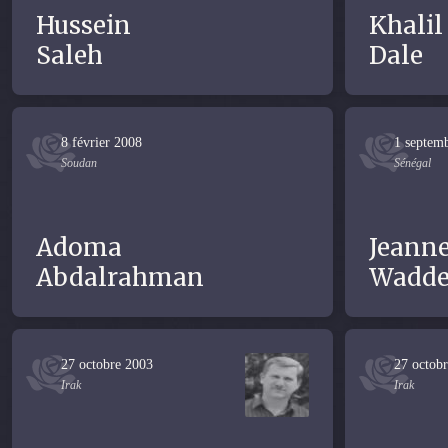
Hussein
Khalil
Saleh
Dale
8 février 2008
1 septem
Soudan
Sénégal
Adoma
Jeanne
Abdalrahman
Wadde
27 octobre 2003
27 octob
Irak
Irak