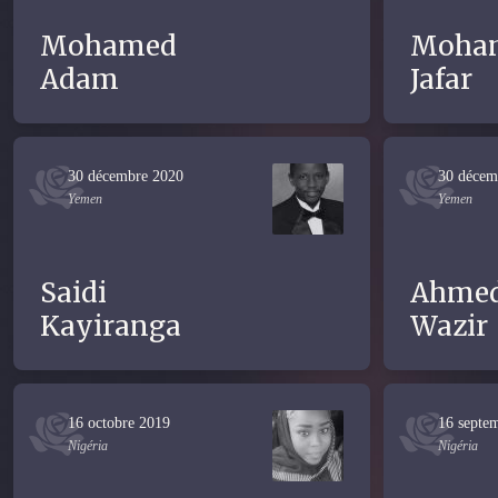
Mohamed
Moha
Adam
Jafar
30 décembre 2020
30 décem
Yemen
Yemen
Saidi
Ahme
Kayiranga
Wazir
16 octobre 2019
16 septe
Nigéria
Nigéria