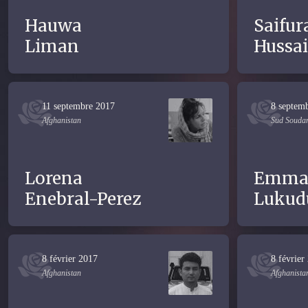
Hauwa
Saifur
Liman
Hussai
11 septembre 2017
8 septem
Afghanistan
Sud Souda
Lorena
Emma
Enebral-Perez
Lukud
8 février 2017
8 février
Afghanistan
Afghanista