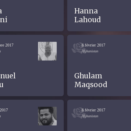
a
Hanna
ni
Lahoud
bre 2017
8 février 2017
n
Afghanistan
nuel
Ghulam
u
Maqsood
 2017
8 février 2017
n
Afghanistan