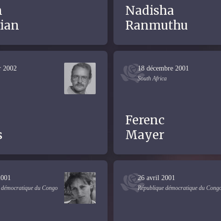
n
Nadisha
ian
Ranmuthu
r 2002
18 décembre 2001
South Africa
Ferenc
s
Mayer
2001
26 avril 2001
 démocratique du Congo
République démocratique du Cong